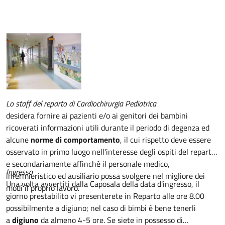
Descrizione
Lo staff del reparto di Cardiochirurgia Pediatrica
desidera fornire ai pazienti e/o ai genitori dei bambini
ricoverati informazioni utili durante il periodo di degenza ed
alcune
norme di comportamento
, il cui rispetto deve essere
osservato in primo luogo nell'interesse degli ospiti del reparto
e secondariamente affinchè il personale medico,
Ingresso
infermieristico ed ausiliario possa svolgere nel migliore dei
Una volta avvertiti dalla Caposala della data d'ingresso, il
modi il proprio lavoro.
giorno prestabilito vi presenterete in Reparto alle ore 8.00
possibilmente a digiuno; nel caso di bimbi è bene tenerli
a
digiuno
da almeno 4-5 ore. Se siete in possesso di