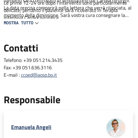
bambino sarà controllato in Ambulatorio dai Cardiochirurghi.
Le prime 12-24 ore dopo l'intervento sono particolarmente
La data precisa comparirà nella lettera che verrà rilasciata, al
delicate, pertanto il paziente sarà ricoverato in Terapia
momento della dimissione. Sarà vostra cura consegnare la
Intensiva Cardiochirurgica
lettera al pediatra curante.
MOSTRA TUTTO
N.B. Le lettere di dimissione vengono consegnate in genere
dopo le ore 13.30.
Contatti
Telefono: +39 051.214.3435
Fax: +39 051.636.3116
E-mail :
ccped@aosp.bo.it
Responsabile
Emanuela Angeli