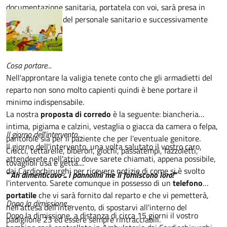
documentazione sanitaria, portatela con voi, sarà presa in
visione da parte del personale sanitario e successivamente
restituita.
Cosa portare...
Nell'approntare la valigia tenete conto che gli armadietti del
reparto non sono molto capienti quindi è bene portare il
minimo indispensabile.
La nostra
proposta di corredo
è la seguente: biancheria
intima, pigiama e calzini, vestaglia o giacca da camera o felpa,
Il giorno dell'intervento...
pantofole sia per il paziente che per l'eventuale genitore.
Il giorno dell'intervento, una volta salutato il vostro caro,
Ciucci, tettarelle, biberon, giochi, passatempi, fazzoletti,
attenderete nell'atrio dove sarete chiamati, appena possibile,
tovaglioli usa e getta....
dai Cardiochirurghi per ricevere notizie di come si è svolto
" Ah dimenticavo ... i pannolini me li forniscono loro!"
l'intervento. Sarete comunque in possesso di un
telefono
portatile
che vi sarà fornito dal reparto e che vi pemetterà,
Dopo la dimissione....
nell'attesa dell'intervento, di spostarvi all'interno del
Dopo la dimissione, a distanza di circa 15 giorni il vostro
padiglione 23 ed essere sempre rintracciabili.