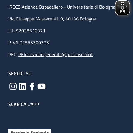
IRCCS Azienda Ospedaliero - Universitaria di Bologna
Via Giuseppe Massarenti, 9, 40138 Bologna
C.F. 92038610371
P.IVA 02553300373
PEC:
PEIdirezione.generale@pec.aosp.bo.it
SEGUICI SU
SCARICA L'APP