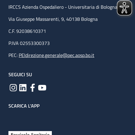
IRCCS Azienda Ospedaliero - Universitaria di Bologna
Via Giuseppe Massarenti, 9, 40138 Bologna
C.F. 92038610371
P.IVA 02553300373
PEC:
PEIdirezione.generale@pec.aosp.bo.it
SEGUICI SU
SCARICA L'APP