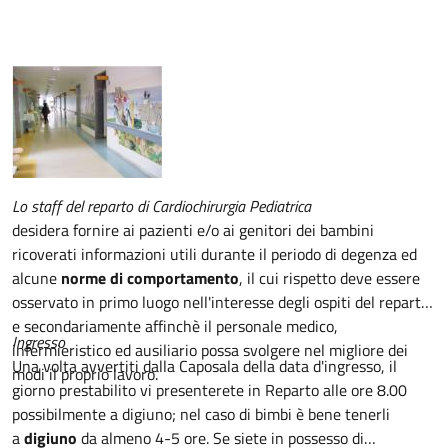
Descrizione
Lo staff del reparto di Cardiochirurgia Pediatrica
desidera fornire ai pazienti e/o ai genitori dei bambini
ricoverati informazioni utili durante il periodo di degenza ed
alcune
norme di comportamento
, il cui rispetto deve essere
osservato in primo luogo nell'interesse degli ospiti del reparto
e secondariamente affinchè il personale medico,
Ingresso
infermieristico ed ausiliario possa svolgere nel migliore dei
Una volta avvertiti dalla Caposala della data d'ingresso, il
modi il proprio lavoro.
giorno prestabilito vi presenterete in Reparto alle ore 8.00
possibilmente a digiuno; nel caso di bimbi è bene tenerli
a
digiuno
da almeno 4-5 ore. Se siete in possesso di