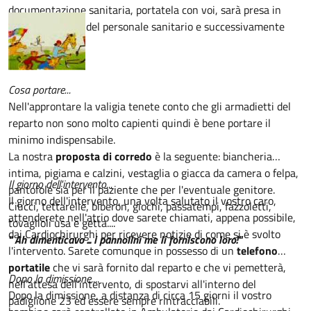
documentazione sanitaria, portatela con voi, sarà presa in
visione da parte del personale sanitario e successivamente
restituita.
Cosa portare...
Nell'approntare la valigia tenete conto che gli armadietti del
reparto non sono molto capienti quindi è bene portare il
minimo indispensabile.
La nostra
proposta di corredo
è la seguente: biancheria
intima, pigiama e calzini, vestaglia o giacca da camera o felpa,
Il giorno dell'intervento...
pantofole sia per il paziente che per l'eventuale genitore.
Il giorno dell'intervento, una volta salutato il vostro caro,
Ciucci, tettarelle, biberon, giochi, passatempi, fazzoletti,
attenderete nell'atrio dove sarete chiamati, appena possibile,
tovaglioli usa e getta....
dai Cardiochirurghi per ricevere notizie di come si è svolto
" Ah dimenticavo ... i pannolini me li forniscono loro!"
l'intervento. Sarete comunque in possesso di un
telefono
portatile
che vi sarà fornito dal reparto e che vi pemetterà,
Dopo la dimissione....
nell'attesa dell'intervento, di spostarvi all'interno del
Dopo la dimissione, a distanza di circa 15 giorni il vostro
padiglione 23 ed essere sempre rintracciabili.