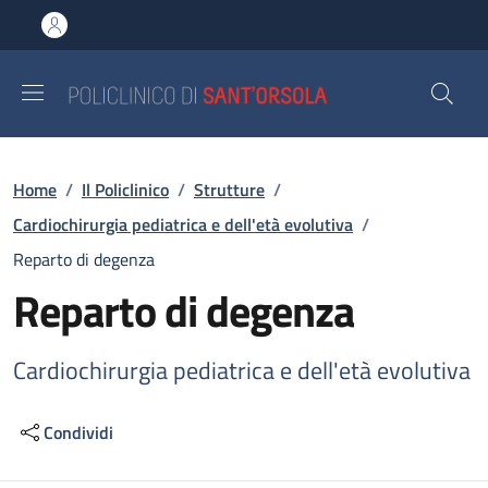
Salta al contenuto principale
Skip to footer content
Briciole di pane
Home
/
Il Policlinico
/
Strutture
/
Cardiochirurgia pediatrica e dell'età evolutiva
/
Reparto di degenza
Reparto di degenza
Cardiochirurgia pediatrica e dell'età evolutiva
Condividi