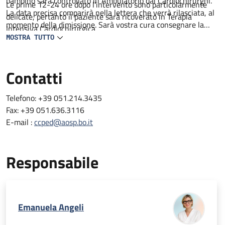
bambino sarà controllato in Ambulatorio dai Cardiochirurghi.
Le prime 12-24 ore dopo l'intervento sono particolarmente
La data precisa comparirà nella lettera che verrà rilasciata, al
delicate, pertanto il paziente sarà ricoverato in Terapia
momento della dimissione. Sarà vostra cura consegnare la
Intensiva Cardiochirurgica
lettera al pediatra curante.
MOSTRA TUTTO
N.B. Le lettere di dimissione vengono consegnate in genere
dopo le ore 13.30.
Contatti
Telefono: +39 051.214.3435
Fax: +39 051.636.3116
E-mail :
ccped@aosp.bo.it
Responsabile
Emanuela Angeli