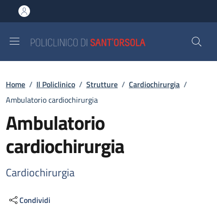
Salta al contenuto principale
Skip to footer content
Briciole di pane
Home
/
Il Policlinico
/
Strutture
/
Cardiochirurgia
/
Ambulatorio cardiochirurgia
Ambulatorio
cardiochirurgia
Cardiochirurgia
Condividi