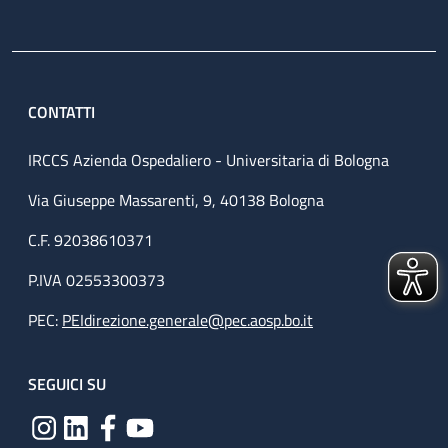
CONTATTI
IRCCS Azienda Ospedaliero - Universitaria di Bologna
Via Giuseppe Massarenti, 9, 40138 Bologna
C.F. 92038610371
P.IVA 02553300373
PEC:
PEIdirezione.generale@pec.aosp.bo.it
SEGUICI SU