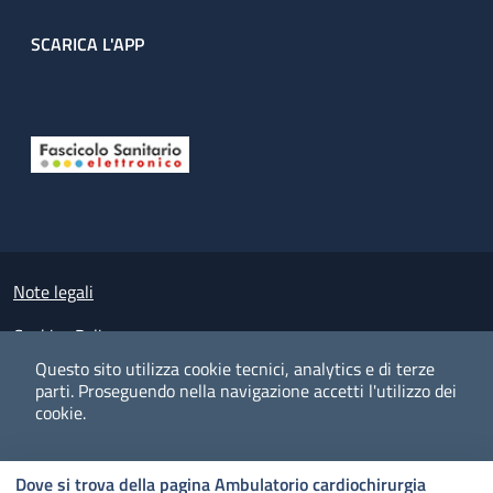
SCARICA L'APP
Useful links section
Small prints
Note legali
Cookies Policy
Questo sito utilizza cookie tecnici, analytics e di terze
Policy privacy e protezione del dato personale
parti.
Proseguendo nella navigazione accetti l'utilizzo dei
cookie.
Albo pretorio on-line
Dichiarazione di accessibilità
COOKIES
I CO
PREFERENZE
ACCETTO
Dove si trova della pagina Ambulatorio cardiochirurgia