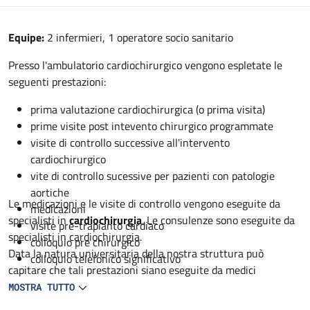
Descrizione
Equipe:
2 infermieri, 1 operatore socio sanitario
Presso l'ambulatorio cardiochirurgico vengono espletate le
seguenti prestazioni:
prima valutazione cardiochirurgica (o prima visita)
prime visite post intevento chirurgico programmate
visite di controllo successive all'intervento
cardiochirurgico
vite di controllo sucessive per pazienti con patologie
aortiche
Le medicazioni e le visite di controllo vengono eseguite da
medicazioni
specialisti in
cardiochirurgia
. Le consulenze sono eseguite da
visite pre-trapianto cardiaco
specialisti in cardiochirurgia.
colloquio pre chirurgico
Data la natura universitaria della nostra struttura può
colloquio telefonico significativo
capitare che tali prestazioni siano eseguite da medici
specialisti in formazione in cardiochirurgia sempre sotto
MOSTRA TUTTO
controllo dello specialista.