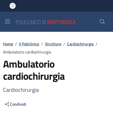
Salta al contenuto principale
Skip to footer content
Briciole di pane
Home
/
Il Policlinico
/
Strutture
/
Cardiochirurgia
/
Ambulatorio cardiochirurgia
Ambulatorio
cardiochirurgia
Cardiochirurgia
Condividi