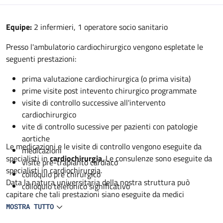
Descrizione
Equipe:
2 infermieri, 1 operatore socio sanitario
Presso l'ambulatorio cardiochirurgico vengono espletate le
seguenti prestazioni:
prima valutazione cardiochirurgica (o prima visita)
prime visite post intevento chirurgico programmate
visite di controllo successive all'intervento
cardiochirurgico
vite di controllo sucessive per pazienti con patologie
aortiche
Le medicazioni e le visite di controllo vengono eseguite da
medicazioni
specialisti in
cardiochirurgia
. Le consulenze sono eseguite da
visite pre-trapianto cardiaco
specialisti in cardiochirurgia.
colloquio pre chirurgico
Data la natura universitaria della nostra struttura può
colloquio telefonico significativo
capitare che tali prestazioni siano eseguite da medici
specialisti in formazione in cardiochirurgia sempre sotto
MOSTRA TUTTO
controllo dello specialista.