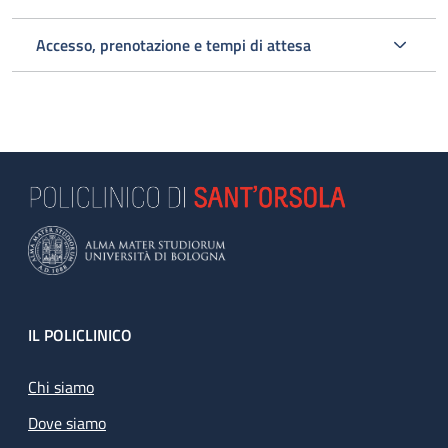
1° Visita
2 al giorno
Accesso, prenotazione e tempi di attesa
Cardiochirurgica
1° Visita
urgente
Cardiochir
*Questo deve essere inteso come orario di accesso, infatti se
oltre questo orario sono ancora presenti pazienti in sala
d'attesa le visite vengono comunque terminate.
Footer
IL POLICLINICO
Chi siamo
Dove siamo