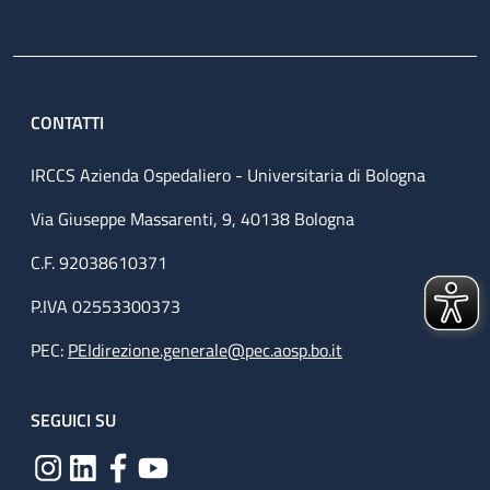
CONTATTI
IRCCS Azienda Ospedaliero - Universitaria di Bologna
Via Giuseppe Massarenti, 9, 40138 Bologna
C.F. 92038610371
P.IVA 02553300373
PEC:
PEIdirezione.generale@pec.aosp.bo.it
SEGUICI SU