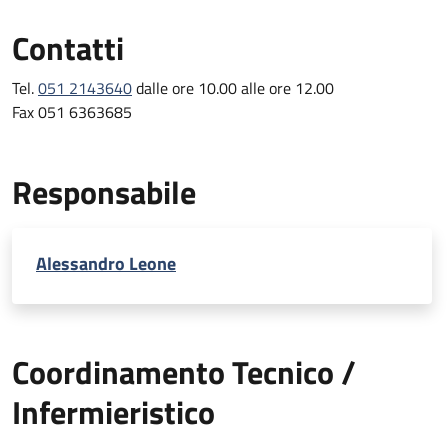
Gli
infermieri
che seguono i pazienti cardiochirurgici, oltre ad
Contatti
aver partecipato a corsi di aggiornamento sui problemi del
cardiopatico operato con particolare attenzione alle
emergenze, hanno partecipato a gruppi di studio
Tel.
051 2143640
dalle ore 10.00 alle ore 12.00
interdisciplinari.
Fax 051 6363685
E’ prevista la sospensione parziale dell’attività ambulatoriale,
per le sole visite di routine, per 20 gg. nel mese di agosto,e per
Responsabile
le festività natalizie e pasquali. L’ambulatorio è sempre aperto
per medicazioni, visite urgenti e consulenze.
Alessandro Leone
Attività Ambulatoriale
L'ambulatorio è organizzato nel seguente modo:
Orario
Lunedì
Martedì
Mercoledì
Coordinamento Tecnico /
Infermieristico
Accettazione +
Accettazione +
Accettazio
7.30
ECG
ECG
ECG