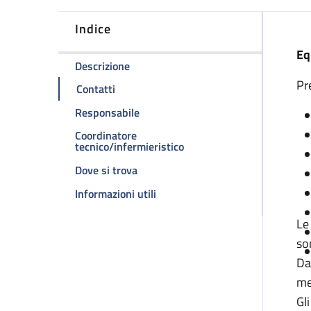
Indice
D
Eq
della pagina Ambulatorio cardiochirur
Descrizione
Pr
della pagina Ambulatorio cardiochirurgia
Contatti
della pagina Ambulatorio cardiochir
Responsabile
Coordinatore
della pagina Ambulatorio c
tecnico/infermieristico
della pagina Ambulatorio cardiochir
Dove si trova
della pagina Ambulatorio cardioc
Informazioni utili
Le
so
Da
me
Gl