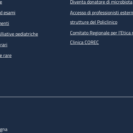
e
Diventa donatore di microbiota
ed esami
Accesso di professionisti estern
strutture del Policlinico
menti
Comitato Regionale per l’Etica 
lliative pediatriche
Clinica COREC
rari
e rare
ogna