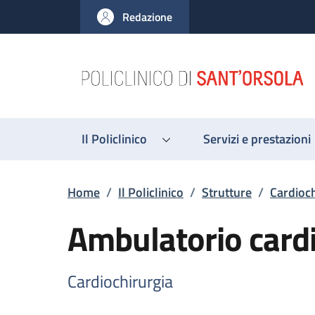
Salta al contenuto principale
Skip to footer content
Redazione
Il Policlinico
Servizi e prestazioni
Briciole di pane
Home
/
Il Policlinico
/
Strutture
/
Cardioch
Ambulatorio cardi
Cardiochirurgia