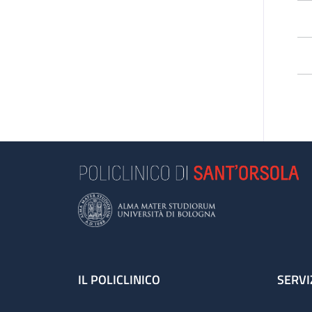
*Q
pa
Footer
IL POLICLINICO
SERVI