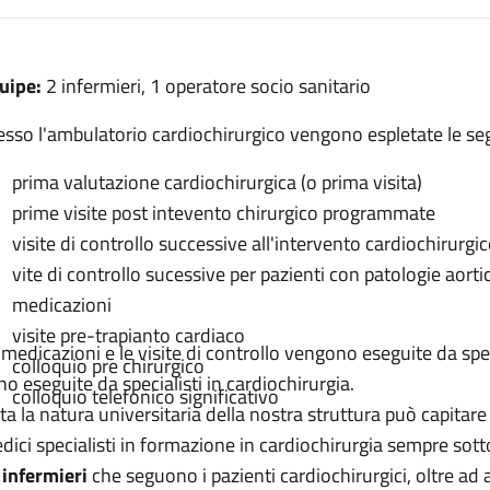
escrizione
uipe:
2 infermieri, 1 operatore socio sanitario
gia
esso l'ambulatorio cardiochirurgico vengono espletate le seg
urgia
prima valutazione cardiochirurgica (o prima visita)
prime visite post intevento chirurgico programmate
ardiochirurgia
visite di controllo successive all'intervento cardiochirurgi
urgia
vite di controllo sucessive per pazienti con patologie aorti
medicazioni
hirurgia
visite pre-trapianto cardiaco
 medicazioni e le visite di controllo vengono eseguite da spec
colloquio pre chirurgico
no eseguite da specialisti in cardiochirurgia.
colloquio telefonico significativo
ta la natura universitaria della nostra struttura può capitare
dici specialisti in formazione in cardiochirurgia sempre sotto
i
infermieri
che seguono i pazienti cardiochirurgici, oltre ad