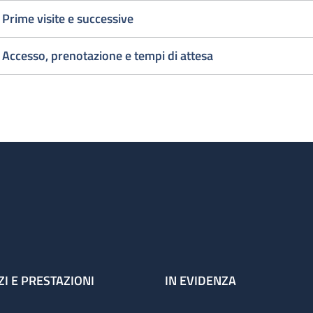
Prime visite e successive
1° Visita
2 al giorn
Cardiochirurgica
1° Visita
Accesso, prenotazione e tempi di attesa
urgente
Cardiochi
uesto deve essere inteso come orario di accesso, infatti se 
zienti in sala d'attesa le visite vengono comunque terminate
ZI E PRESTAZIONI
IN EVIDENZA