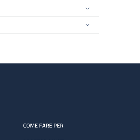
o
rurgica
oltre questo orario sono ancora presenti
.
COME FARE PER