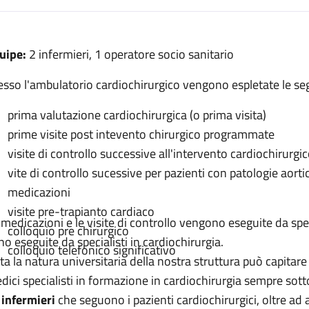
escrizione
uipe:
2 infermieri, 1 operatore socio sanitario
gia
esso l'ambulatorio cardiochirurgico vengono espletate le seg
urgia
prima valutazione cardiochirurgica (o prima visita)
prime visite post intevento chirurgico programmate
ardiochirurgia
visite di controllo successive all'intervento cardiochirurgi
urgia
vite di controllo sucessive per pazienti con patologie aorti
medicazioni
hirurgia
visite pre-trapianto cardiaco
 medicazioni e le visite di controllo vengono eseguite da spec
colloquio pre chirurgico
no eseguite da specialisti in cardiochirurgia.
colloquio telefonico significativo
ta la natura universitaria della nostra struttura può capitare
dici specialisti in formazione in cardiochirurgia sempre sotto
i
infermieri
che seguono i pazienti cardiochirurgici, oltre ad