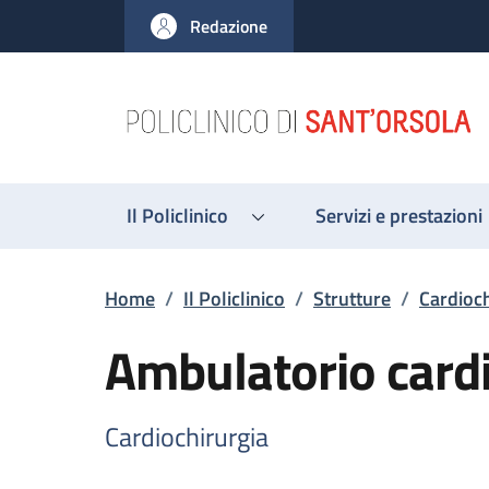
Salta al contenuto principale
Skip to footer content
Redazione
Il Policlinico
Servizi e prestazioni
Briciole di pane
Home
/
Il Policlinico
/
Strutture
/
Cardioch
Ambulatorio cardi
Cardiochirurgia