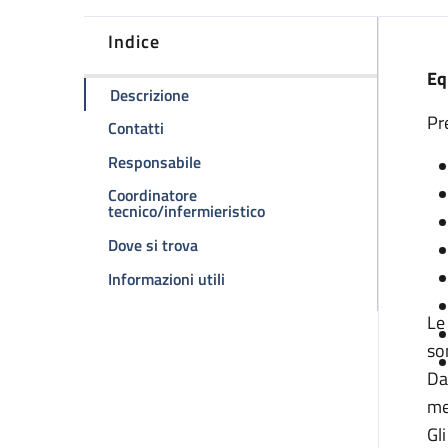
Indice
D
Eq
della pagina Ambulatorio cardiochirur
Descrizione
Pr
della pagina Ambulatorio cardiochirurgia
Contatti
della pagina Ambulatorio cardiochir
Responsabile
Coordinatore
della pagina Ambulatorio c
tecnico/infermieristico
della pagina Ambulatorio cardiochir
Dove si trova
della pagina Ambulatorio cardioc
Informazioni utili
Le
so
Da
me
Gl