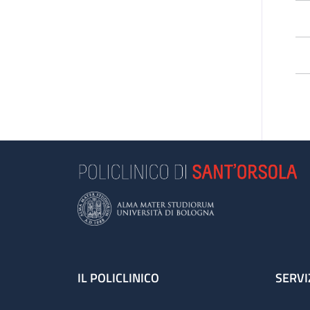
*Q
pa
Footer
IL POLICLINICO
SERVI