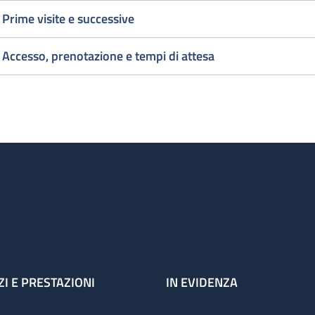
Prime visite e successive
1° Visita
2 al giorn
Cardiochirurgica
1° Visita
Accesso, prenotazione e tempi di attesa
urgente
Cardiochi
uesto deve essere inteso come orario di accesso, infatti se 
zienti in sala d'attesa le visite vengono comunque terminate
ZI E PRESTAZIONI
IN EVIDENZA