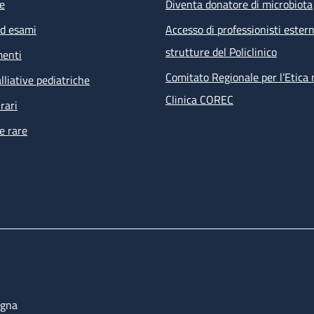
e
Diventa donatore di microbiota
ed esami
Accesso di professionisti estern
strutture del Policlinico
menti
Comitato Regionale per l’Etica 
lliative pediatriche
Clinica COREC
rari
e rare
ogna