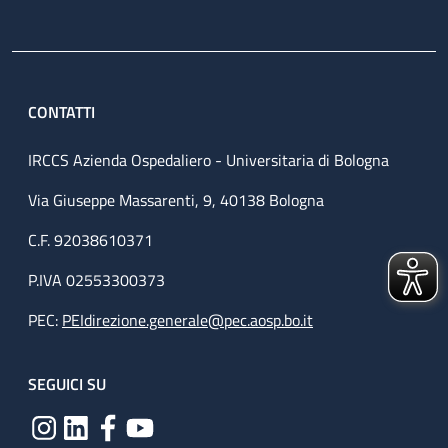
CONTATTI
IRCCS Azienda Ospedaliero - Universitaria di Bologna
Via Giuseppe Massarenti, 9, 40138 Bologna
C.F. 92038610371
P.IVA 02553300373
PEC:
PEIdirezione.generale@pec.aosp.bo.it
SEGUICI SU