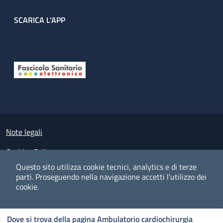
SCARICA L'APP
Useful links section
Small prints
Note legali
Cookies Policy
Questo sito utilizza cookie tecnici, analytics e di terze
Policy privacy e protezione del dato personale
parti.
Proseguendo nella navigazione accetti l'utilizzo dei
cookie.
Albo pretorio on-line
Dichiarazione di accessibilità
COOKIES
I CO
PREFERENZE
ACCETTO
Dove si trova della pagina Ambulatorio cardiochirurgia