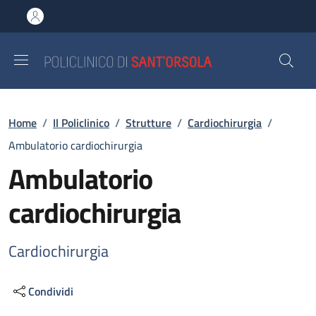
Salta al contenuto principale
Skip to footer content
Briciole di pane
Home
/
Il Policlinico
/
Strutture
/
Cardiochirurgia
/
Ambulatorio cardiochirurgia
Ambulatorio
cardiochirurgia
Cardiochirurgia
Condividi