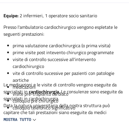
Descrizione
Equipe:
2 infermieri, 1 operatore socio sanitario
Presso l'ambulatorio cardiochirurgico vengono espletate le
seguenti prestazioni:
prima valutazione cardiochirurgica (o prima visita)
prime visite post intevento chirurgico programmate
visite di controllo successive all'intervento
cardiochirurgico
vite di controllo sucessive per pazienti con patologie
aortiche
Le medicazioni e le visite di controllo vengono eseguite da
medicazioni
specialisti in
cardiochirurgia
. Le consulenze sono eseguite da
visite pre-trapianto cardiaco
specialisti in cardiochirurgia.
colloquio pre chirurgico
Data la natura universitaria della nostra struttura può
colloquio telefonico significativo
capitare che tali prestazioni siano eseguite da medici
specialisti in formazione in cardiochirurgia sempre sotto
MOSTRA TUTTO
controllo dello specialista.