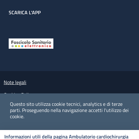
SCARICA L'APP
Useful links section
Small prints
Note legali
Cookies Policy
Questo sito utilizza cookie tecnici, analytics e di terze
Policy privacy e protezione del dato personale
parti.
Proseguendo nella navigazione accetti l'utilizzo dei
cookie.
Albo pretorio on-line
Dichiarazione di accessibilità
COOKIES
I CO
PREFERENZE
ACCETTO
Informazioni utili della pagina Ambulatorio cardiochirurgia