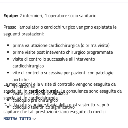
Descrizione
Equipe:
2 infermieri, 1 operatore socio sanitario
Presso l'ambulatorio cardiochirurgico vengono espletate le
seguenti prestazioni:
prima valutazione cardiochirurgica (o prima visita)
prime visite post intevento chirurgico programmate
visite di controllo successive all'intervento
cardiochirurgico
vite di controllo sucessive per pazienti con patologie
aortiche
Le medicazioni e le visite di controllo vengono eseguite da
medicazioni
specialisti in
cardiochirurgia
. Le consulenze sono eseguite da
visite pre-trapianto cardiaco
specialisti in cardiochirurgia.
colloquio pre chirurgico
Data la natura universitaria della nostra struttura può
colloquio telefonico significativo
capitare che tali prestazioni siano eseguite da medici
specialisti in formazione in cardiochirurgia sempre sotto
MOSTRA TUTTO
controllo dello specialista.