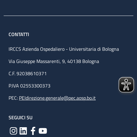
CONTATTI
IRCCS Azienda Ospedaliero - Universitaria di Bologna
Via Giuseppe Massarenti, 9, 40138 Bologna
C.F. 92038610371
P.IVA 02553300373
PEC:
PEIdirezione.generale@pec.aosp.bo.it
SEGUICI SU