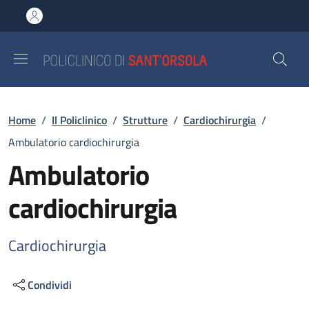
Salta al contenuto principale
Skip to footer content
Briciole di pane
Home
/
Il Policlinico
/
Strutture
/
Cardiochirurgia
/
Ambulatorio cardiochirurgia
Ambulatorio
cardiochirurgia
Cardiochirurgia
Condividi