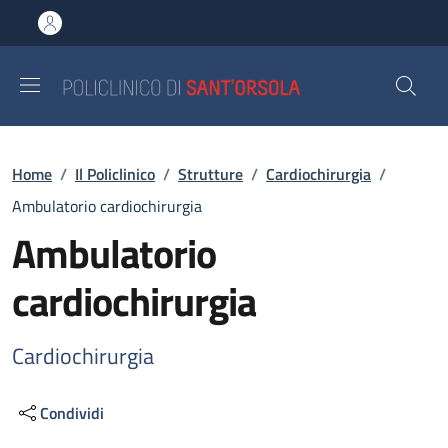
Salta al contenuto principale
Skip to footer content
Briciole di pane
Home
/
Il Policlinico
/
Strutture
/
Cardiochirurgia
/
Ambulatorio cardiochirurgia
Ambulatorio
cardiochirurgia
Cardiochirurgia
Condividi