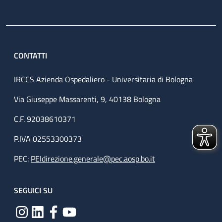
CONTATTI
IRCCS Azienda Ospedaliero - Universitaria di Bologna
Via Giuseppe Massarenti, 9, 40138 Bologna
C.F. 92038610371
P.IVA 02553300373
PEC:
PEIdirezione.generale@pec.aosp.bo.it
SEGUICI SU