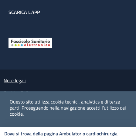
SCARICA L'APP
Useful links section
Small prints
Note legali
Cookies Policy
Questo sito utilizza cookie tecnici, analytics e di terze
Policy privacy e protezione del dato personale
parti.
Proseguendo nella navigazione accetti l'utilizzo dei
cookie.
Albo pretorio on-line
Dichiarazione di accessibilità
COOKIES
I CO
PREFERENZE
ACCETTO
Dove si trova della pagina Ambulatorio cardiochirurgia