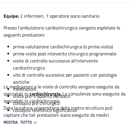
Descrizione
Equipe:
2 infermieri, 1 operatore socio sanitario
Presso l'ambulatorio cardiochirurgico vengono espletate le
seguenti prestazioni:
prima valutazione cardiochirurgica (o prima visita)
prime visite post intevento chirurgico programmate
visite di controllo successive all'intervento
cardiochirurgico
vite di controllo sucessive per pazienti con patologie
aortiche
Le medicazioni e le visite di controllo vengono eseguite da
medicazioni
specialisti in
cardiochirurgia
. Le consulenze sono eseguite da
visite pre-trapianto cardiaco
specialisti in cardiochirurgia.
colloquio pre chirurgico
Data la natura universitaria della nostra struttura può
colloquio telefonico significativo
capitare che tali prestazioni siano eseguite da medici
specialisti in formazione in cardiochirurgia sempre sotto
MOSTRA TUTTO
controllo dello specialista.