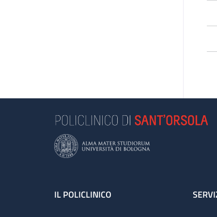
*Q
pa
Footer
IL POLICLINICO
SERVI