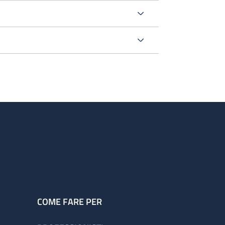
o
rurgica
oltre questo orario sono ancora presenti
.
COME FARE PER