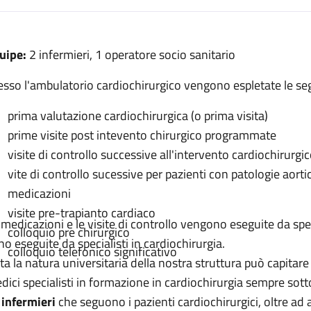
escrizione
uipe:
2 infermieri, 1 operatore socio sanitario
gia
esso l'ambulatorio cardiochirurgico vengono espletate le seg
urgia
prima valutazione cardiochirurgica (o prima visita)
prime visite post intevento chirurgico programmate
ardiochirurgia
visite di controllo successive all'intervento cardiochirurgi
urgia
vite di controllo sucessive per pazienti con patologie aorti
medicazioni
hirurgia
visite pre-trapianto cardiaco
 medicazioni e le visite di controllo vengono eseguite da spec
colloquio pre chirurgico
no eseguite da specialisti in cardiochirurgia.
colloquio telefonico significativo
ta la natura universitaria della nostra struttura può capitare
dici specialisti in formazione in cardiochirurgia sempre sotto
i
infermieri
che seguono i pazienti cardiochirurgici, oltre ad