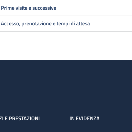
Prime visite e successive
1° Visita
2 al giorn
Cardiochirurgica
1° Visita
Accesso, prenotazione e tempi di attesa
urgente
Cardiochi
uesto deve essere inteso come orario di accesso, infatti se 
zienti in sala d'attesa le visite vengono comunque terminate
ZI E PRESTAZIONI
IN EVIDENZA