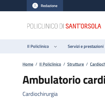
Salta al contenuto principale
Skip to footer content
Redazione
Il Policlinico
Servizi e prestazioni
Briciole di pane
Home
/
Il Policlinico
/
Strutture
/
Cardioch
Ambulatorio cardi
Cardiochirurgia