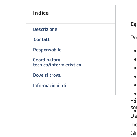
Indice
D
Eq
della pagina Ambulatorio cardiochirur
Descrizione
Pr
della pagina Ambulatorio cardiochirurgia
Contatti
della pagina Ambulatorio cardiochir
Responsabile
Coordinatore
della pagina Ambulatorio c
tecnico/infermieristico
della pagina Ambulatorio cardiochir
Dove si trova
della pagina Ambulatorio cardioc
Informazioni utili
Le
so
Da
me
Gl