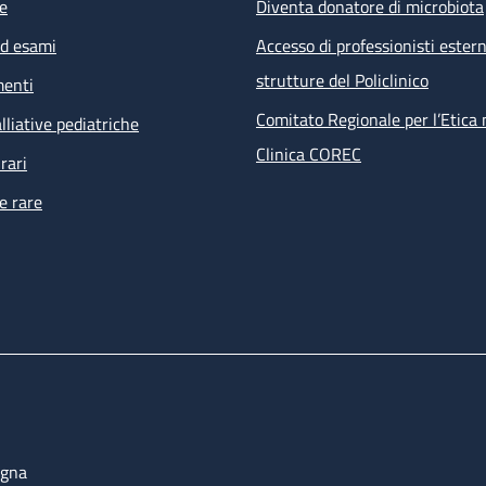
e
Diventa donatore di microbiota
ed esami
Accesso di professionisti estern
strutture del Policlinico
menti
Comitato Regionale per l’Etica 
lliative pediatriche
Clinica COREC
rari
e rare
ogna