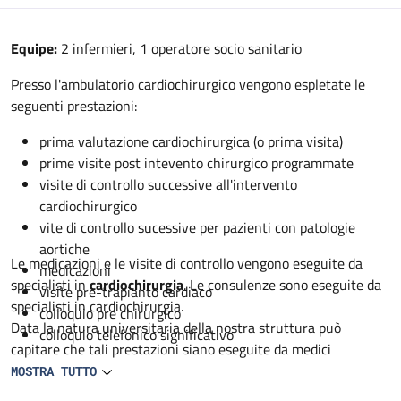
Descrizione
Equipe:
2 infermieri, 1 operatore socio sanitario
Presso l'ambulatorio cardiochirurgico vengono espletate le
seguenti prestazioni:
prima valutazione cardiochirurgica (o prima visita)
prime visite post intevento chirurgico programmate
visite di controllo successive all'intervento
cardiochirurgico
vite di controllo sucessive per pazienti con patologie
aortiche
Le medicazioni e le visite di controllo vengono eseguite da
medicazioni
specialisti in
cardiochirurgia
. Le consulenze sono eseguite da
visite pre-trapianto cardiaco
specialisti in cardiochirurgia.
colloquio pre chirurgico
Data la natura universitaria della nostra struttura può
colloquio telefonico significativo
capitare che tali prestazioni siano eseguite da medici
specialisti in formazione in cardiochirurgia sempre sotto
MOSTRA TUTTO
controllo dello specialista.