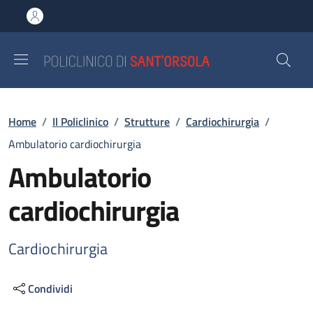
Salta al contenuto principale
Skip to footer content
Briciole di pane
Home
/
Il Policlinico
/
Strutture
/
Cardiochirurgia
/
Ambulatorio cardiochirurgia
Ambulatorio
cardiochirurgia
Cardiochirurgia
Condividi