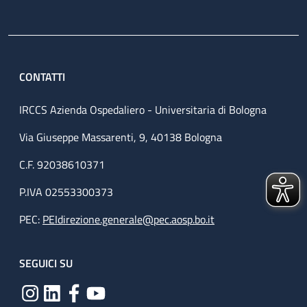
CONTATTI
IRCCS Azienda Ospedaliero - Universitaria di Bologna
Via Giuseppe Massarenti, 9, 40138 Bologna
C.F. 92038610371
P.IVA 02553300373
PEC:
PEIdirezione.generale@pec.aosp.bo.it
SEGUICI SU