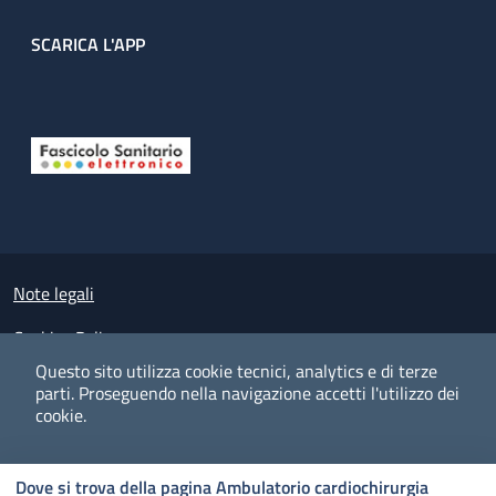
SCARICA L'APP
Useful links section
Small prints
Note legali
Cookies Policy
Questo sito utilizza cookie tecnici, analytics e di terze
Policy privacy e protezione del dato personale
parti.
Proseguendo nella navigazione accetti l'utilizzo dei
cookie.
Albo pretorio on-line
Dichiarazione di accessibilità
COOKIES
I CO
PREFERENZE
ACCETTO
Dove si trova della pagina Ambulatorio cardiochirurgia