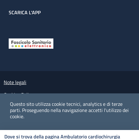
SCARICA L'APP
Useful links section
Small prints
Note legali
Cookies Policy
Questo sito utilizza cookie tecnici, analytics e di terze
Policy privacy e protezione del dato personale
parti.
Proseguendo nella navigazione accetti l'utilizzo dei
cookie.
Albo pretorio on-line
Dichiarazione di accessibilità
COOKIES
I CO
PREFERENZE
ACCETTO
Dove si trova della pagina Ambulatorio cardiochirurgia