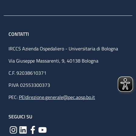
CONTATTI
IRCCS Azienda Ospedaliero - Universitaria di Bologna
Via Giuseppe Massarenti, 9, 40138 Bologna
C.F. 92038610371
P.IVA 02553300373
PEC:
PEIdirezione.generale@pec.aosp.bo.it
SEGUICI SU