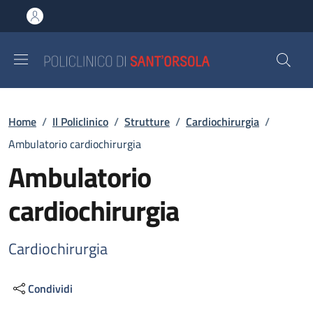
Salta al contenuto principale
Skip to footer content
Briciole di pane
Home
/
Il Policlinico
/
Strutture
/
Cardiochirurgia
/
Ambulatorio cardiochirurgia
Ambulatorio
cardiochirurgia
Cardiochirurgia
Condividi