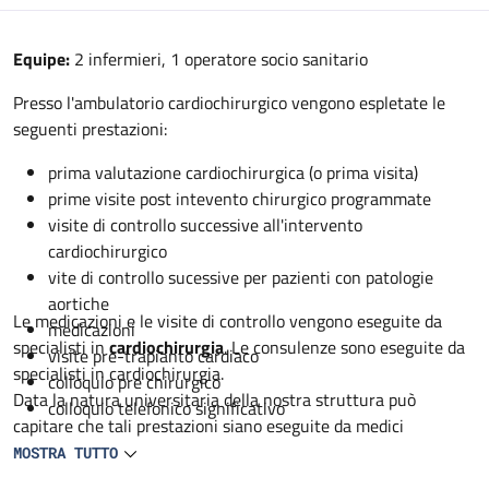
Descrizione
Equipe:
2 infermieri, 1 operatore socio sanitario
Presso l'ambulatorio cardiochirurgico vengono espletate le
seguenti prestazioni:
prima valutazione cardiochirurgica (o prima visita)
prime visite post intevento chirurgico programmate
visite di controllo successive all'intervento
cardiochirurgico
vite di controllo sucessive per pazienti con patologie
aortiche
Le medicazioni e le visite di controllo vengono eseguite da
medicazioni
specialisti in
cardiochirurgia
. Le consulenze sono eseguite da
visite pre-trapianto cardiaco
specialisti in cardiochirurgia.
colloquio pre chirurgico
Data la natura universitaria della nostra struttura può
colloquio telefonico significativo
capitare che tali prestazioni siano eseguite da medici
specialisti in formazione in cardiochirurgia sempre sotto
MOSTRA TUTTO
controllo dello specialista.