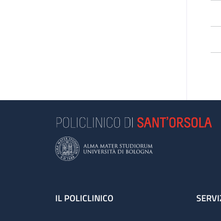
*Q
pa
Footer
IL POLICLINICO
SERVI