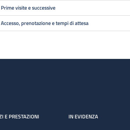
Prime visite e successive
1° Visita
2 al giorn
Cardiochirurgica
1° Visita
Accesso, prenotazione e tempi di attesa
urgente
Cardiochi
uesto deve essere inteso come orario di accesso, infatti se 
zienti in sala d'attesa le visite vengono comunque terminate
ZI E PRESTAZIONI
IN EVIDENZA