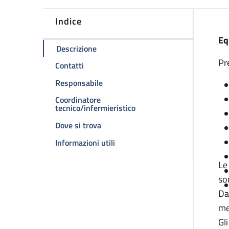
Indice
D
Eq
della pagina Ambulatorio cardiochirur
Descrizione
Pr
della pagina Ambulatorio cardiochirurgia
Contatti
della pagina Ambulatorio cardiochir
Responsabile
Coordinatore
della pagina Ambulatorio c
tecnico/infermieristico
della pagina Ambulatorio cardiochir
Dove si trova
della pagina Ambulatorio cardioc
Informazioni utili
Le
so
Da
me
Gl