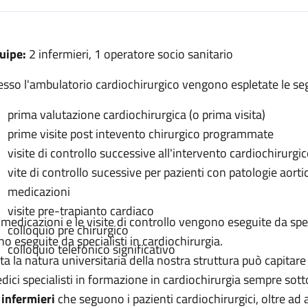
escrizione
uipe:
2 infermieri, 1 operatore socio sanitario
gia
esso l'ambulatorio cardiochirurgico vengono espletate le seg
urgia
prima valutazione cardiochirurgica (o prima visita)
prime visite post intevento chirurgico programmate
ardiochirurgia
visite di controllo successive all'intervento cardiochirurgi
urgia
vite di controllo sucessive per pazienti con patologie aorti
medicazioni
hirurgia
visite pre-trapianto cardiaco
 medicazioni e le visite di controllo vengono eseguite da spec
colloquio pre chirurgico
no eseguite da specialisti in cardiochirurgia.
colloquio telefonico significativo
ta la natura universitaria della nostra struttura può capitare
dici specialisti in formazione in cardiochirurgia sempre sotto
i
infermieri
che seguono i pazienti cardiochirurgici, oltre ad