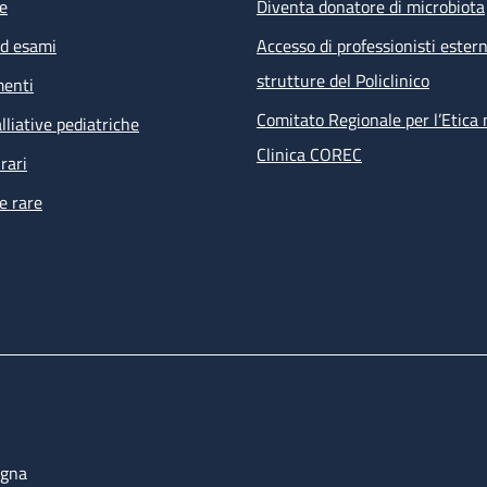
e
Diventa donatore di microbiota
ed esami
Accesso di professionisti estern
strutture del Policlinico
menti
Comitato Regionale per l’Etica 
lliative pediatriche
Clinica COREC
rari
e rare
ogna