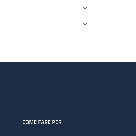
o
rurgica
oltre questo orario sono ancora presenti
.
COME FARE PER