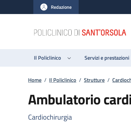
Salta al contenuto principale
Skip to footer content
Redazione
Il Policlinico
Servizi e prestazioni
Briciole di pane
Home
/
Il Policlinico
/
Strutture
/
Cardioch
Ambulatorio cardi
Cardiochirurgia