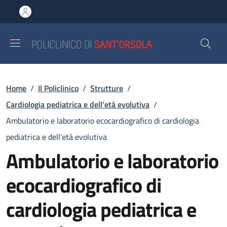
Salta al contenuto principale
Skip to footer content
Briciole di pane
Home
/
Il Policlinico
/
Strutture
/
Cardiologia pediatrica e dell’età evolutiva
/
Ambulatorio e laboratorio ecocardiografico di cardiologia
pediatrica e dell'età evolutiva
Ambulatorio e laboratorio
ecocardiografico di
cardiologia pediatrica e