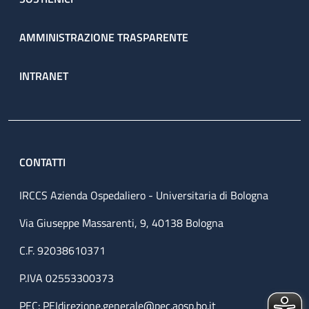
AMMINISTRAZIONE TRASPARENTE
INTRANET
CONTATTI
IRCCS Azienda Ospedaliero - Universitaria di Bologna
Via Giuseppe Massarenti, 9, 40138 Bologna
C.F. 92038610371
P.IVA 02553300373
PEC:
PEIdirezione.generale@pec.aosp.bo.it