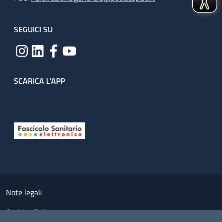
SEGUICI SU
SCARICA L'APP
Useful links section
Small prints
Note legali
Cookies Policy