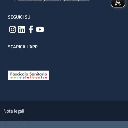
SEGUICI SU
SCARICA L'APP
Useful links section
Small prints
Note legali
Cookies Policy