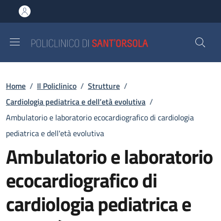
Salta al contenuto principale
Skip to footer content
Briciole di pane
Home
/
Il Policlinico
/
Strutture
/
Cardiologia pediatrica e dell’età evolutiva
/
Ambulatorio e laboratorio ecocardiografico di cardiologia
pediatrica e dell'età evolutiva
Ambulatorio e laboratorio
ecocardiografico di
cardiologia pediatrica e