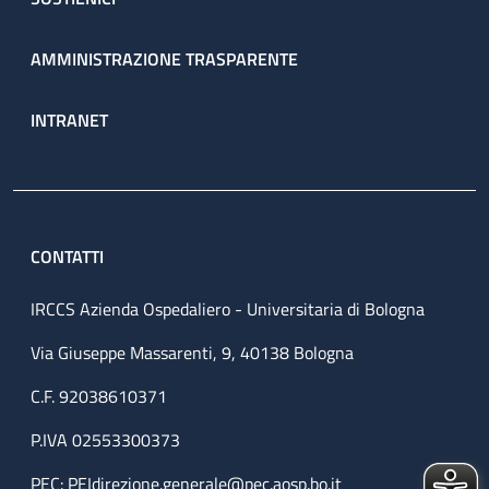
AMMINISTRAZIONE TRASPARENTE
INTRANET
CONTATTI
IRCCS Azienda Ospedaliero - Universitaria di Bologna
Via Giuseppe Massarenti, 9, 40138 Bologna
C.F. 92038610371
P.IVA 02553300373
PEC:
PEIdirezione.generale@pec.aosp.bo.it