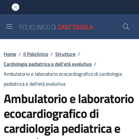
Salta al contenuto principale
Skip to footer content
Briciole di pane
Home
/
Il Policlinico
/
Strutture
/
Cardiologia pediatrica e dell’età evolutiva
/
Ambulatorio e laboratorio ecocardiografico di cardiologia
pediatrica e dell'età evolutiva
Ambulatorio e laboratorio
ecocardiografico di
cardiologia pediatrica e