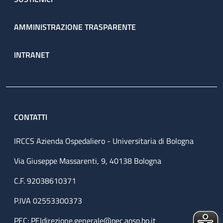
AMMINISTRAZIONE TRASPARENTE
INTRANET
CONTATTI
IRCCS Azienda Ospedaliero - Universitaria di Bologna
Via Giuseppe Massarenti, 9, 40138 Bologna
C.F. 92038610371
P.IVA 02553300373
PEC:
PEIdirezione.generale@pec.aosp.bo.it