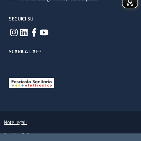
SEGUICI SU
SCARICA L'APP
Useful links section
Small prints
Note legali
Cookies Policy