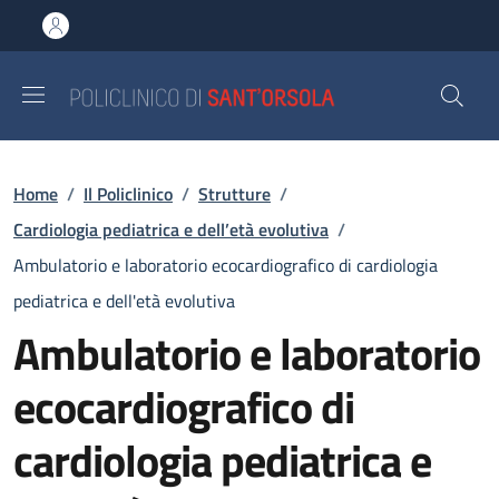
Salta al contenuto principale
Skip to footer content
Briciole di pane
Home
/
Il Policlinico
/
Strutture
/
Cardiologia pediatrica e dell’età evolutiva
/
Ambulatorio e laboratorio ecocardiografico di cardiologia
pediatrica e dell'età evolutiva
Ambulatorio e laboratorio
ecocardiografico di
cardiologia pediatrica e