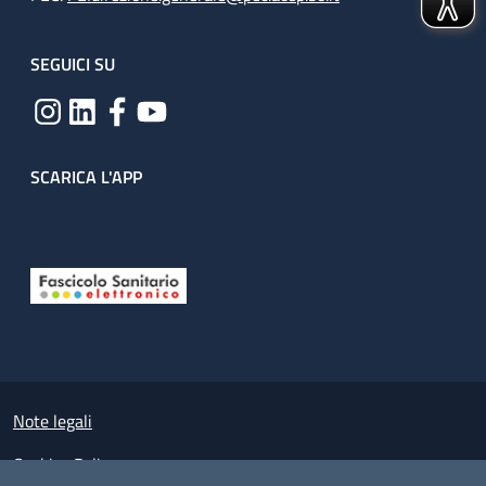
SEGUICI SU
SCARICA L'APP
Useful links section
Small prints
Note legali
Cookies Policy