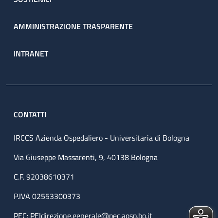
AMMINISTRAZIONE TRASPARENTE
INTRANET
CONTATTI
IRCCS Azienda Ospedaliero - Universitaria di Bologna
Via Giuseppe Massarenti, 9, 40138 Bologna
C.F. 92038610371
P.IVA 02553300373
PEC:
PEIdirezione.generale@pec.aosp.bo.it