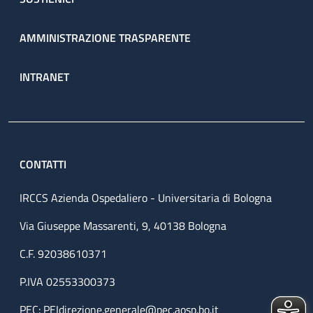
AMMINISTRAZIONE TRASPARENTE
INTRANET
CONTATTI
IRCCS Azienda Ospedaliero - Universitaria di Bologna
Via Giuseppe Massarenti, 9, 40138 Bologna
C.F. 92038610371
P.IVA 02553300373
PEC:
PEIdirezione.generale@pec.aosp.bo.it