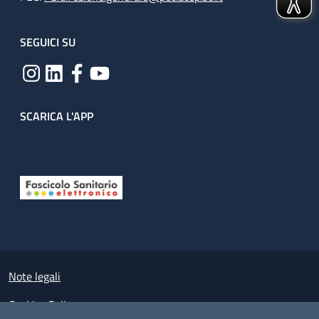
SEGUICI SU
SCARICA L'APP
Useful links section
Small prints
Note legali
Cookies Policy