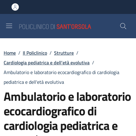
Salta al contenuto principale
Skip to footer content
Briciole di pane
Home
/
Il Policlinico
/
Strutture
/
Cardiologia pediatrica e dell’età evolutiva
/
Ambulatorio e laboratorio ecocardiografico di cardiologia
pediatrica e dell'età evolutiva
Ambulatorio e laboratorio
ecocardiografico di
cardiologia pediatrica e