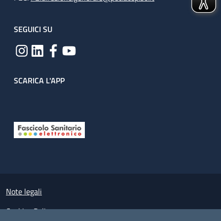
SEGUICI SU
SCARICA L'APP
Useful links section
Small prints
Note legali
Cookies Policy