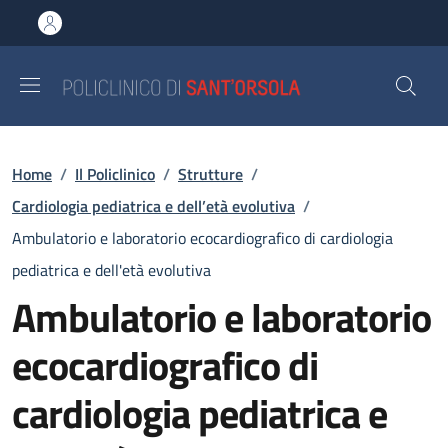
Salta al contenuto principale
Skip to footer content
Briciole di pane
Home
/
Il Policlinico
/
Strutture
/
Cardiologia pediatrica e dell’età evolutiva
/
Ambulatorio e laboratorio ecocardiografico di cardiologia
pediatrica e dell'età evolutiva
Ambulatorio e laboratorio
ecocardiografico di
cardiologia pediatrica e