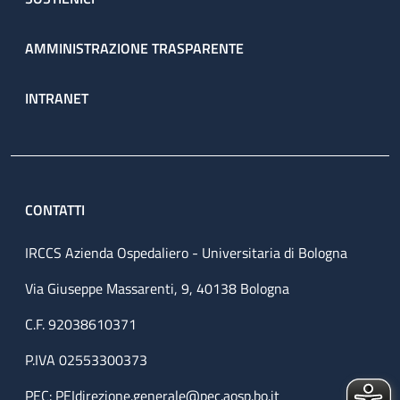
AMMINISTRAZIONE TRASPARENTE
INTRANET
CONTATTI
IRCCS Azienda Ospedaliero - Universitaria di Bologna
Via Giuseppe Massarenti, 9, 40138 Bologna
C.F. 92038610371
P.IVA 02553300373
PEC:
PEIdirezione.generale@pec.aosp.bo.it