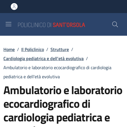
Salta al contenuto principale
Skip to footer content
Briciole di pane
Home
/
Il Policlinico
/
Strutture
/
Cardiologia pediatrica e dell’età evolutiva
/
Ambulatorio e laboratorio ecocardiografico di cardiologia
pediatrica e dell'età evolutiva
Ambulatorio e laboratorio
ecocardiografico di
cardiologia pediatrica e