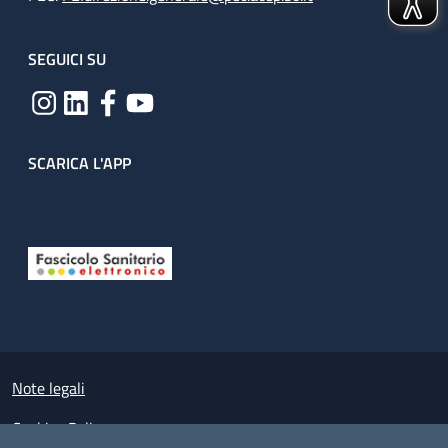
SEGUICI SU
SCARICA L'APP
Useful links section
Small prints
Note legali
Cookies Policy