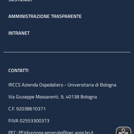
AMMINISTRAZIONE TRASPARENTE
INTRANET
CONTATTI
IRCCS Azienda Ospedaliero - Universitaria di Bologna
Via Giuseppe Massarenti, 9, 40138 Bologna
C.F. 92038610371
P.IVA 02553300373
PEC:
PEIdirezione.generale@pec.aosp.bo.it