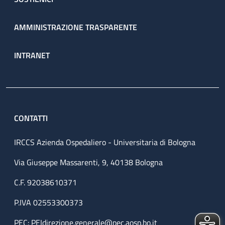
AMMINISTRAZIONE TRASPARENTE
INTRANET
CONTATTI
IRCCS Azienda Ospedaliero - Universitaria di Bologna
Via Giuseppe Massarenti, 9, 40138 Bologna
C.F. 92038610371
P.IVA 02553300373
PEC:
PEIdirezione.generale@pec.aosp.bo.it