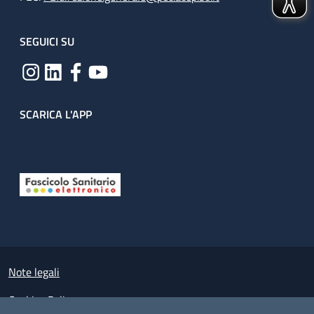
SEGUICI SU
SCARICA L'APP
Useful links section
Small prints
Note legali
Cookies Policy