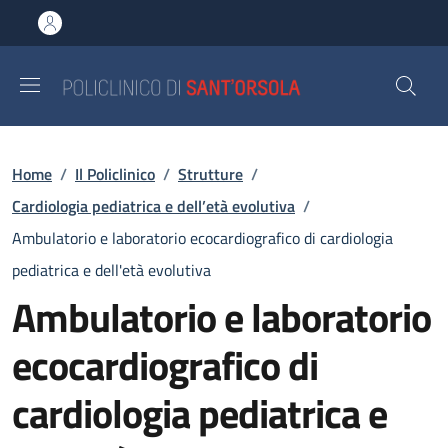
Salta al contenuto principale
Skip to footer content
Briciole di pane
Home
/
Il Policlinico
/
Strutture
/
Cardiologia pediatrica e dell’età evolutiva
/
Ambulatorio e laboratorio ecocardiografico di cardiologia
pediatrica e dell'età evolutiva
Ambulatorio e laboratorio
ecocardiografico di
cardiologia pediatrica e