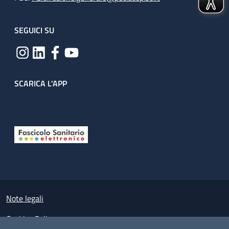
SEGUICI SU
SCARICA L'APP
Useful links section
Small prints
Note legali
Cookies Policy