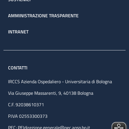
AMMINISTRAZIONE TRASPARENTE
INTRANET
CONTATTI
IRCCS Azienda Ospedaliero - Universitaria di Bologna
Via Giuseppe Massarenti, 9, 40138 Bologna
C.F. 92038610371
P.IVA 02553300373
PEC:
PEIdirezione.generale@pec.aosp.bo.it