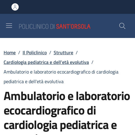
Salta al contenuto principale
Skip to footer content
Briciole di pane
Home
/
Il Policlinico
/
Strutture
/
Cardiologia pediatrica e dell’età evolutiva
/
Ambulatorio e laboratorio ecocardiografico di cardiologia
pediatrica e dell'età evolutiva
Ambulatorio e laboratorio
ecocardiografico di
cardiologia pediatrica e