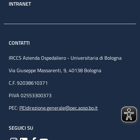
INTRANET
CONTATTI
IRCCS Azienda Ospedaliero - Universitaria di Bologna
Via Giuseppe Massarenti, 9, 40138 Bologna
C.F. 92038610371
P.IVA 02553300373
PEC:
PEIdirezione.generale@pec.aosp.bo.it
SEGUICI SU