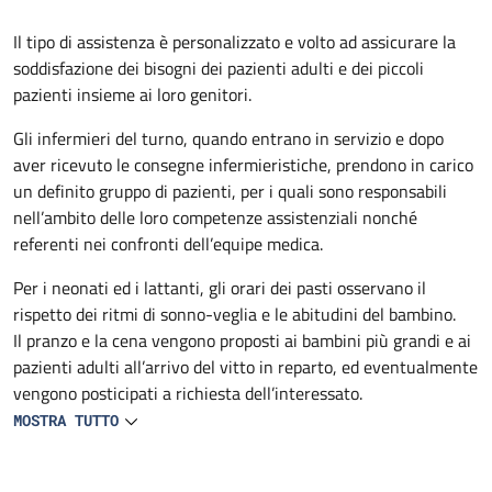
Descrizione
Il tipo di assistenza è personalizzato e volto ad assicurare la
soddisfazione dei bisogni dei pazienti adulti e dei piccoli
pazienti insieme ai loro genitori.
Gli infermieri del turno, quando entrano in servizio e dopo
aver ricevuto le consegne infermieristiche, prendono in carico
un definito gruppo di pazienti, per i quali sono responsabili
nell’ambito delle loro competenze assistenziali nonché
referenti nei confronti dell’equipe medica.
Per i neonati ed i lattanti, gli orari dei pasti osservano il
rispetto dei ritmi di sonno-veglia e le abitudini del bambino.
Il pranzo e la cena vengono proposti ai bambini più grandi e ai
pazienti adulti all’arrivo del vitto in reparto, ed eventualmente
vengono posticipati a richiesta dell’interessato.
MOSTRA TUTTO
L’infermiere si occupa personalmente della preparazione e
distribuzione del cibo a lattanti e neonati. Biberon e tettarelle