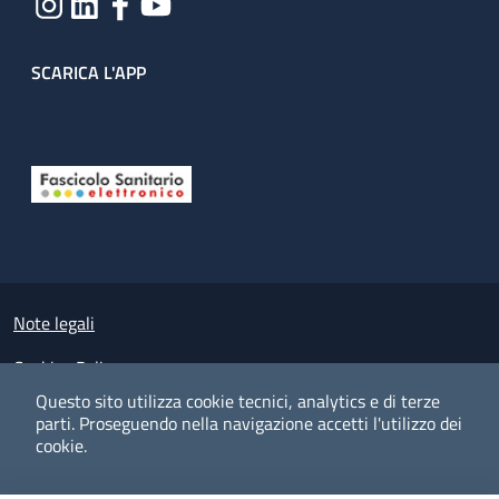
SCARICA L'APP
Useful links section
Small prints
Note legali
Cookies Policy
Questo sito utilizza cookie tecnici, analytics e di terze
Policy privacy e protezione del dato personale
parti.
Proseguendo nella navigazione accetti l'utilizzo dei
cookie.
Albo pretorio on-line