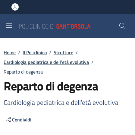
Salta al contenuto principale
Skip to footer content
Briciole di pane
Home
/
Il Policlinico
/
Strutture
/
Cardiologia pediatrica e dell’età evolutiva
/
Reparto di degenza
Reparto di degenza
Cardiologia pediatrica e dell’età evolutiva
Condividi