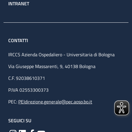
INTRANET
CONTATTI
IRCCS Azienda Ospedaliero - Universitaria di Bologna
Via Giuseppe Massarenti, 9, 40138 Bologna
C.F. 92038610371
P.IVA 02553300373
PEC:
PEIdirezione.generale@pec.aosp.bo.it
SEGUICI SU