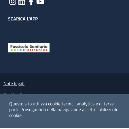
SCARICA L'APP
Useful links section
Small prints
Note legali
Cookies Policy
Questo sito utilizza cookie tecnici, analytics e di terze
Policy privacy e protezione del dato personale
parti.
Proseguendo nella navigazione accetti l'utilizzo dei
cookie.
Albo pretorio on-line