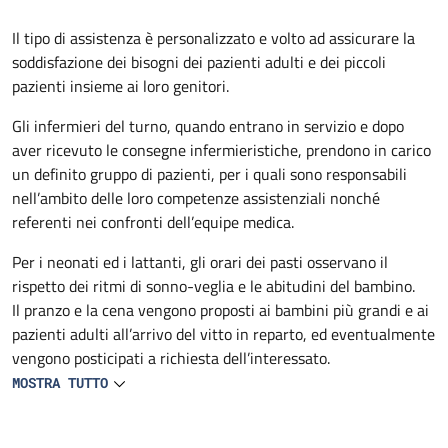
Descrizione
Il tipo di assistenza è personalizzato e volto ad assicurare la
soddisfazione dei bisogni dei pazienti adulti e dei piccoli
pazienti insieme ai loro genitori.
Gli infermieri del turno, quando entrano in servizio e dopo
aver ricevuto le consegne infermieristiche, prendono in carico
un definito gruppo di pazienti, per i quali sono responsabili
nell’ambito delle loro competenze assistenziali nonché
referenti nei confronti dell’equipe medica.
Per i neonati ed i lattanti, gli orari dei pasti osservano il
rispetto dei ritmi di sonno-veglia e le abitudini del bambino.
Il pranzo e la cena vengono proposti ai bambini più grandi e ai
pazienti adulti all’arrivo del vitto in reparto, ed eventualmente
vengono posticipati a richiesta dell’interessato.
MOSTRA TUTTO
L’infermiere si occupa personalmente della preparazione e
distribuzione del cibo a lattanti e neonati. Biberon e tettarelle