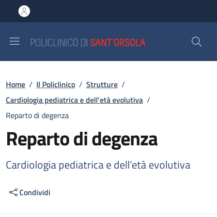
Salta al contenuto principale
Skip to footer content
Briciole di pane
Home
/
Il Policlinico
/
Strutture
/
Cardiologia pediatrica e dell’età evolutiva
/
Reparto di degenza
Reparto di degenza
Cardiologia pediatrica e dell’età evolutiva
Condividi