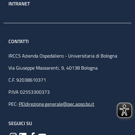
INTRANET
CONTATTI
IRCCS Azienda Ospedaliero - Universitaria di Bologna
Via Giuseppe Massarenti, 9, 40138 Bologna
C.F. 92038610371
P.IVA 02553300373
PEC:
PEIdirezione.generale@pec.aosp.bo.it
SEGUICI SU