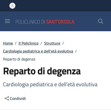
Salta al contenuto principale
Skip to footer content
Briciole di pane
Home
/
Il Policlinico
/
Strutture
/
Cardiologia pediatrica e dell’età evolutiva
/
Reparto di degenza
Reparto di degenza
Cardiologia pediatrica e dell’età evolutiva
Condividi