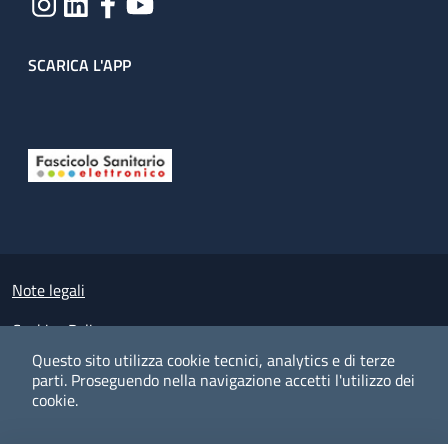
SCARICA L'APP
Useful links section
Small prints
Note legali
Cookies Policy
Questo sito utilizza cookie tecnici, analytics e di terze
Policy privacy e protezione del dato personale
parti.
Proseguendo nella navigazione accetti l'utilizzo dei
cookie.
Albo pretorio on-line