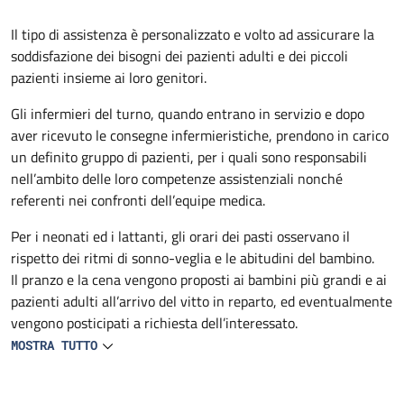
Descrizione
Il tipo di assistenza è personalizzato e volto ad assicurare la
soddisfazione dei bisogni dei pazienti adulti e dei piccoli
pazienti insieme ai loro genitori.
Gli infermieri del turno, quando entrano in servizio e dopo
aver ricevuto le consegne infermieristiche, prendono in carico
un definito gruppo di pazienti, per i quali sono responsabili
nell’ambito delle loro competenze assistenziali nonché
referenti nei confronti dell’equipe medica.
Per i neonati ed i lattanti, gli orari dei pasti osservano il
rispetto dei ritmi di sonno-veglia e le abitudini del bambino.
Il pranzo e la cena vengono proposti ai bambini più grandi e ai
pazienti adulti all’arrivo del vitto in reparto, ed eventualmente
vengono posticipati a richiesta dell’interessato.
MOSTRA TUTTO
L’infermiere si occupa personalmente della preparazione e
distribuzione del cibo a lattanti e neonati. Biberon e tettarelle