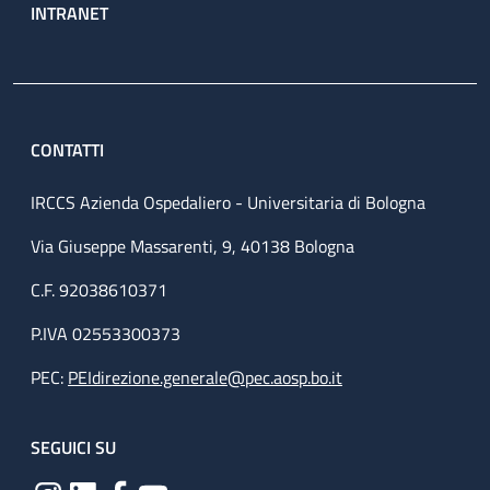
INTRANET
CONTATTI
IRCCS Azienda Ospedaliero - Universitaria di Bologna
Via Giuseppe Massarenti, 9, 40138 Bologna
C.F. 92038610371
P.IVA 02553300373
PEC:
PEIdirezione.generale@pec.aosp.bo.it
SEGUICI SU