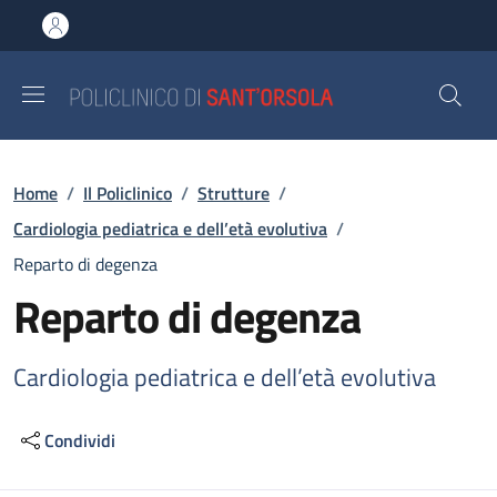
Salta al contenuto principale
Skip to footer content
Briciole di pane
Home
/
Il Policlinico
/
Strutture
/
Cardiologia pediatrica e dell’età evolutiva
/
Reparto di degenza
Reparto di degenza
Cardiologia pediatrica e dell’età evolutiva
Condividi