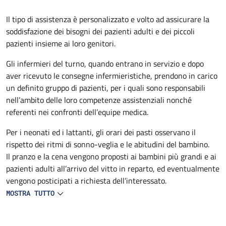
Descrizione
Il tipo di assistenza è personalizzato e volto ad assicurare la
soddisfazione dei bisogni dei pazienti adulti e dei piccoli
pazienti insieme ai loro genitori.
Gli infermieri del turno, quando entrano in servizio e dopo
aver ricevuto le consegne infermieristiche, prendono in carico
un definito gruppo di pazienti, per i quali sono responsabili
nell’ambito delle loro competenze assistenziali nonché
referenti nei confronti dell’equipe medica.
Per i neonati ed i lattanti, gli orari dei pasti osservano il
rispetto dei ritmi di sonno-veglia e le abitudini del bambino.
Il pranzo e la cena vengono proposti ai bambini più grandi e ai
pazienti adulti all’arrivo del vitto in reparto, ed eventualmente
vengono posticipati a richiesta dell’interessato.
MOSTRA TUTTO
L’infermiere si occupa personalmente della preparazione e
distribuzione del cibo a lattanti e neonati. Biberon e tettarelle