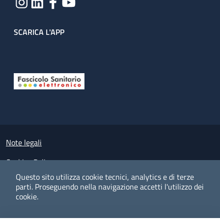
SCARICA L'APP
Useful links section
Small prints
Note legali
Cookies Policy
Questo sito utilizza cookie tecnici, analytics e di terze
Policy privacy e protezione del dato personale
parti.
Proseguendo nella navigazione accetti l'utilizzo dei
cookie.
Albo pretorio on-line