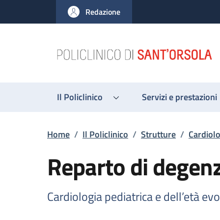
Salta al contenuto principale
Skip to footer content
Redazione
Il Policlinico
Servizi e prestazioni
Briciole di pane
Home
/
Il Policlinico
/
Strutture
/
Cardiolo
Reparto di degen
Cardiologia pediatrica e dell’età evo