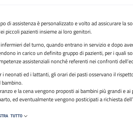
escrizione
 tipo di assistenza è personalizzato e volto ad assicurare la s
ei piccoli pazienti insieme ai loro genitori.
egenza
i infermieri del turno, quando entrano in servizio e dopo ave
endono in carico un definito gruppo di pazienti, per i quali s
mpetenze assistenziali nonché referenti nei confronti dell’e
 i neonati ed i lattanti, gli orari dei pasti osservano il rispet
l bambino.
 pranzo e la cena vengono proposti ai bambini più grandi e ai pa
parto, ed eventualmente vengono posticipati a richiesta dell’
infermiere si occupa personalmente della preparazione e distr
STRA TUTTO
beron e tettarelle personali vengono lavate e sterilizzate dal
 inoltre a disposizione un frigorifero e congelatore con sco