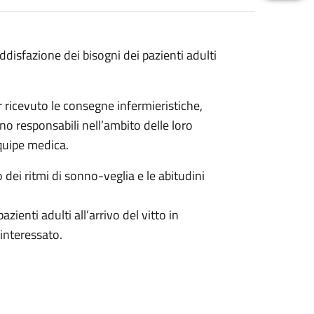
oddisfazione dei bisogni dei pazienti adulti
r ricevuto le consegne infermieristiche,
ono responsabili nell’ambito delle loro
quipe medica.
to dei ritmi di sonno-veglia e le abitudini
zienti adulti all’arrivo del vitto in
interessato.
ibuzione del cibo a lattanti e neonati.
 genitore con materiale fornito dal reparto.
mparti personalizzati per le mamme che