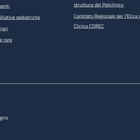
strutture del Policlinico
menti
Comitato Regionale per l’Etica 
lliative pediatriche
Clinica COREC
rari
e rare
ogna