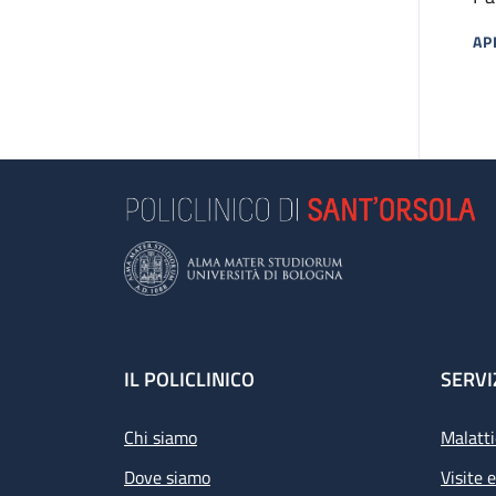
Cu
AP
MA
Footer
IL POLICLINICO
SERVI
Chi siamo
Malatti
Dove siamo
Visite 