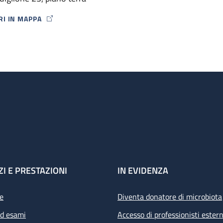
ori.
RI IN MAPPA
P ICON
ZI E PRESTAZIONI
IN EVIDENZA
e
Diventa donatore di microbiota
ed esami
Accesso di professionisti estern