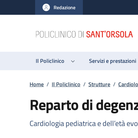
Salta al contenuto principale
Skip to footer content
Redazione
Il Policlinico
Servizi e prestazioni
Briciole di pane
Home
/
Il Policlinico
/
Strutture
/
Cardiolo
Reparto di degen
Cardiologia pediatrica e dell’età evo