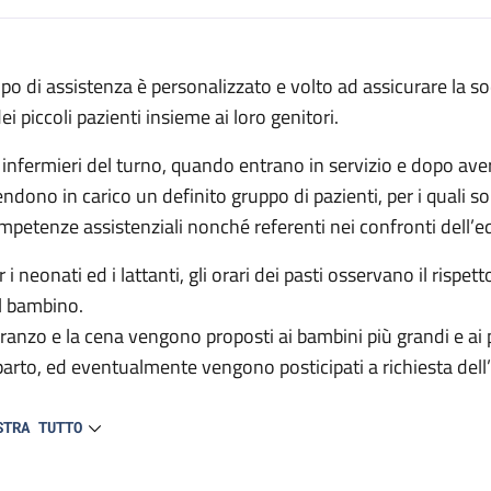
escrizione
 tipo di assistenza è personalizzato e volto ad assicurare la s
ei piccoli pazienti insieme ai loro genitori.
egenza
i infermieri del turno, quando entrano in servizio e dopo ave
endono in carico un definito gruppo di pazienti, per i quali s
mpetenze assistenziali nonché referenti nei confronti dell’e
 i neonati ed i lattanti, gli orari dei pasti osservano il rispet
l bambino.
 pranzo e la cena vengono proposti ai bambini più grandi e ai pa
parto, ed eventualmente vengono posticipati a richiesta dell’
infermiere si occupa personalmente della preparazione e distr
STRA TUTTO
beron e tettarelle personali vengono lavate e sterilizzate dal
 inoltre a disposizione un frigorifero e congelatore con sco