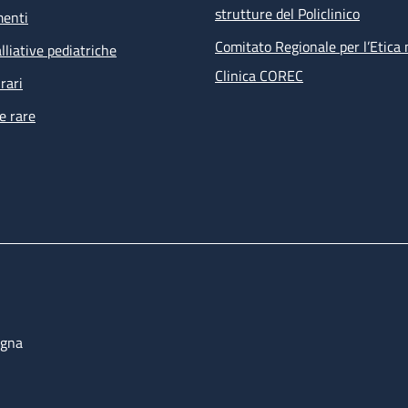
strutture del Policlinico
menti
Comitato Regionale per l’Etica 
lliative pediatriche
Clinica COREC
rari
e rare
ogna