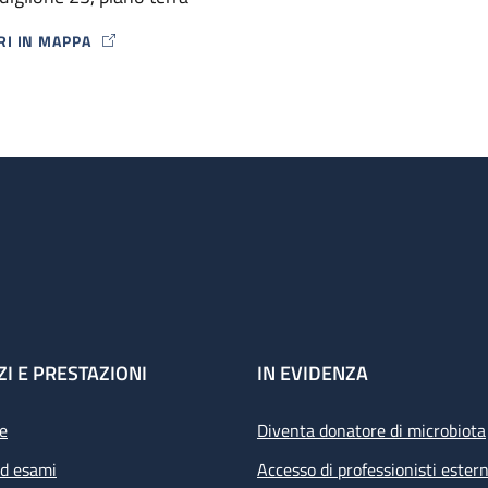
ori.
RI IN MAPPA
P ICON
ZI E PRESTAZIONI
IN EVIDENZA
e
Diventa donatore di microbiota
ed esami
Accesso di professionisti estern