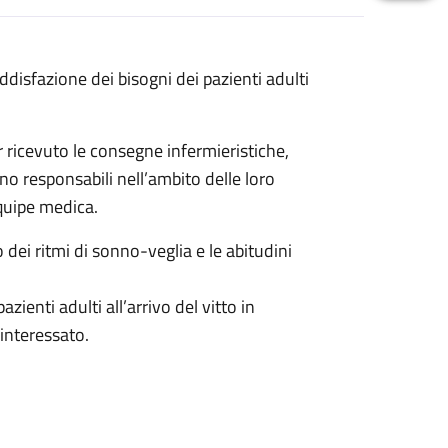
oddisfazione dei bisogni dei pazienti adulti
r ricevuto le consegne infermieristiche,
ono responsabili nell’ambito delle loro
quipe medica.
to dei ritmi di sonno-veglia e le abitudini
zienti adulti all’arrivo del vitto in
interessato.
ibuzione del cibo a lattanti e neonati.
 genitore con materiale fornito dal reparto.
mparti personalizzati per le mamme che