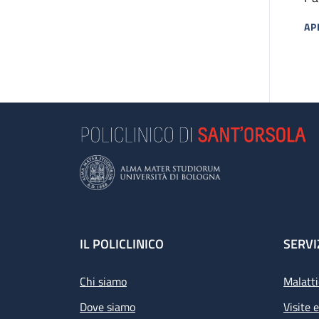
Cu
AP
MA
Footer
IL POLICLINICO
SERVI
Chi siamo
Malatti
Dove siamo
Visite 