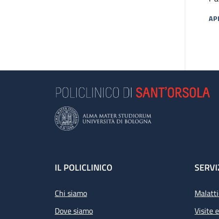
Cu
AP
MA
Footer
IL POLICLINICO
SERVI
Chi siamo
Malatti
Dove siamo
Visite 