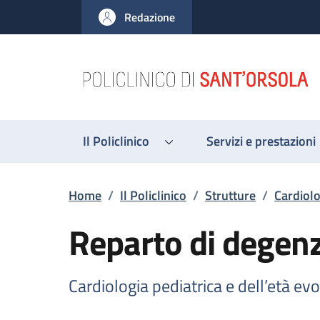
Salta al contenuto principale
Skip to footer content
Redazione
Il Policlinico
Servizi e prestazioni
Briciole di pane
Home
/
Il Policlinico
/
Strutture
/
Cardiolo
Reparto di degen
Cardiologia pediatrica e dell’età evo