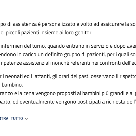
escrizione
 tipo di assistenza è personalizzato e volto ad assicurare la s
ei piccoli pazienti insieme ai loro genitori.
egenza
i infermieri del turno, quando entrano in servizio e dopo ave
endono in carico un definito gruppo di pazienti, per i quali s
mpetenze assistenziali nonché referenti nei confronti dell’e
 i neonati ed i lattanti, gli orari dei pasti osservano il rispet
l bambino.
 pranzo e la cena vengono proposti ai bambini più grandi e ai pa
parto, ed eventualmente vengono posticipati a richiesta dell’
infermiere si occupa personalmente della preparazione e distr
STRA TUTTO
beron e tettarelle personali vengono lavate e sterilizzate dal
 inoltre a disposizione un frigorifero e congelatore con sco