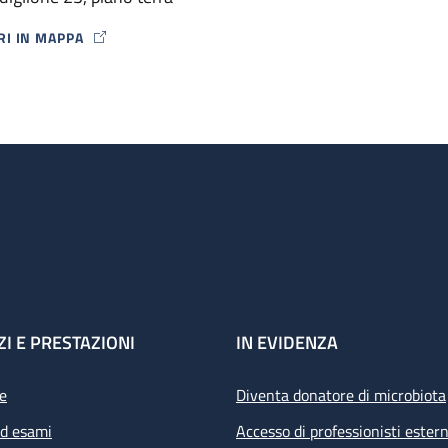
ori.
RI IN MAPPA
P ICON
ZI E PRESTAZIONI
IN EVIDENZA
e
Diventa donatore di microbiota
ed esami
Accesso di professionisti estern