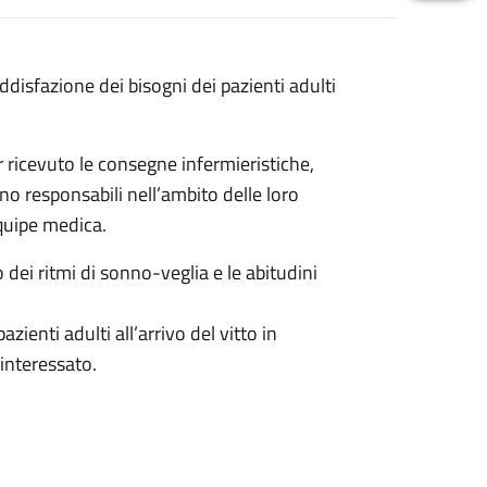
oddisfazione dei bisogni dei pazienti adulti
r ricevuto le consegne infermieristiche,
ono responsabili nell’ambito delle loro
quipe medica.
to dei ritmi di sonno-veglia e le abitudini
zienti adulti all’arrivo del vitto in
interessato.
ibuzione del cibo a lattanti e neonati.
 genitore con materiale fornito dal reparto.
mparti personalizzati per le mamme che