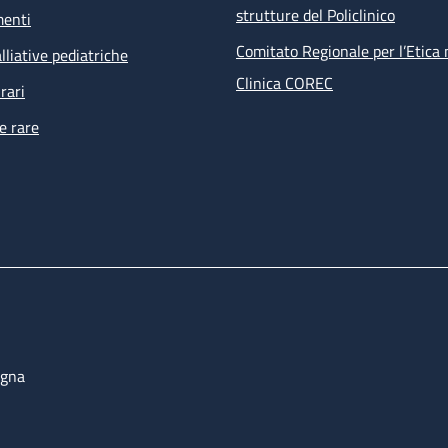
strutture del Policlinico
menti
Comitato Regionale per l’Etica 
lliative pediatriche
Clinica COREC
rari
e rare
ogna