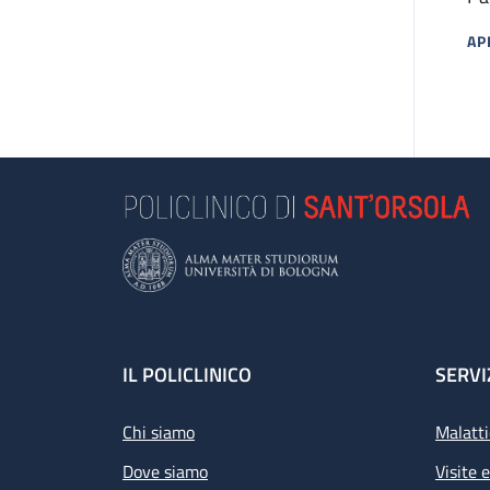
Cu
AP
MA
Footer
IL POLICLINICO
SERVI
Chi siamo
Malatti
Dove siamo
Visite 