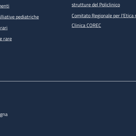
strutture del Policlinico
menti
Comitato Regionale per l’Etica 
lliative pediatriche
Clinica COREC
rari
e rare
ogna