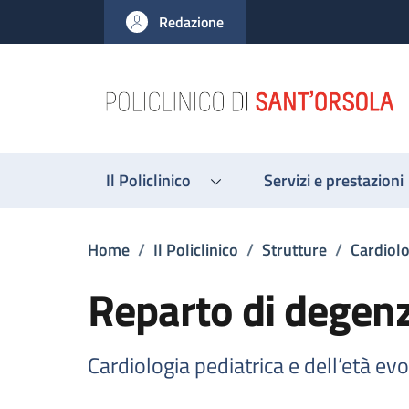
Salta al contenuto principale
Skip to footer content
Redazione
Il Policlinico
Servizi e prestazioni
Briciole di pane
Home
/
Il Policlinico
/
Strutture
/
Cardiolo
Reparto di degen
Cardiologia pediatrica e dell’età evo