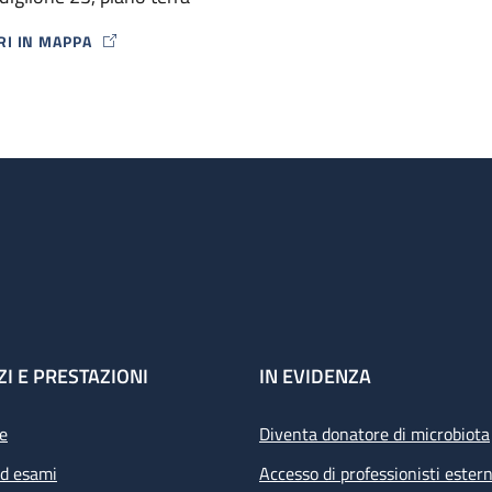
ori.
RI IN MAPPA
P ICON
ZI E PRESTAZIONI
IN EVIDENZA
e
Diventa donatore di microbiota
ed esami
Accesso di professionisti estern