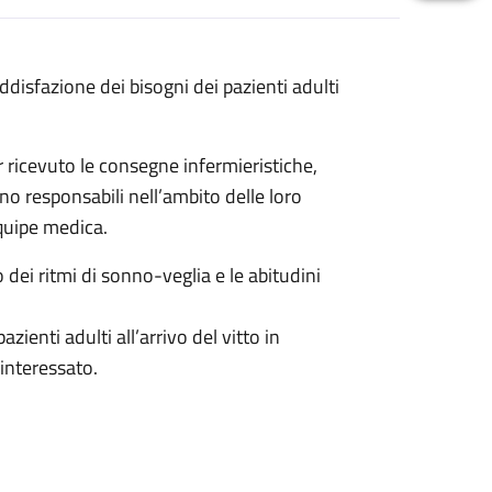
oddisfazione dei bisogni dei pazienti adulti
r ricevuto le consegne infermieristiche,
ono responsabili nell’ambito delle loro
quipe medica.
to dei ritmi di sonno-veglia e le abitudini
zienti adulti all’arrivo del vitto in
interessato.
ibuzione del cibo a lattanti e neonati.
 genitore con materiale fornito dal reparto.
mparti personalizzati per le mamme che