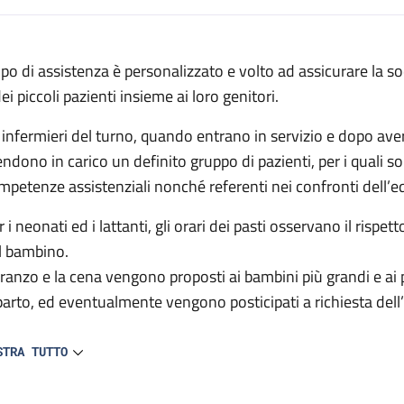
escrizione
 tipo di assistenza è personalizzato e volto ad assicurare la s
ei piccoli pazienti insieme ai loro genitori.
egenza
i infermieri del turno, quando entrano in servizio e dopo ave
endono in carico un definito gruppo di pazienti, per i quali s
mpetenze assistenziali nonché referenti nei confronti dell’e
 i neonati ed i lattanti, gli orari dei pasti osservano il rispet
l bambino.
 pranzo e la cena vengono proposti ai bambini più grandi e ai pa
parto, ed eventualmente vengono posticipati a richiesta dell’
infermiere si occupa personalmente della preparazione e distr
STRA TUTTO
beron e tettarelle personali vengono lavate e sterilizzate dal
 inoltre a disposizione un frigorifero e congelatore con sco