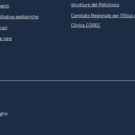
strutture del Policlinico
menti
Comitato Regionale per l’Etica 
lliative pediatriche
Clinica COREC
rari
e rare
ogna