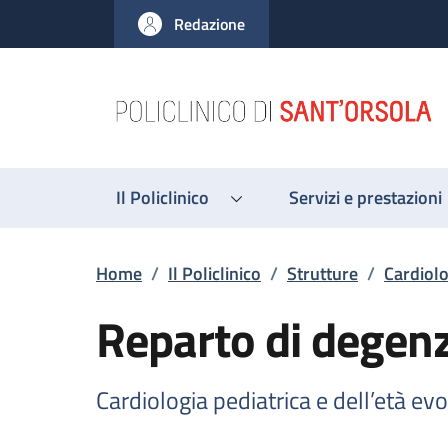
Salta al contenuto principale
Skip to footer content
Redazione
Il Policlinico
Servizi e prestazioni
Briciole di pane
Home
/
Il Policlinico
/
Strutture
/
Cardiolo
Reparto di degen
Cardiologia pediatrica e dell’età evo