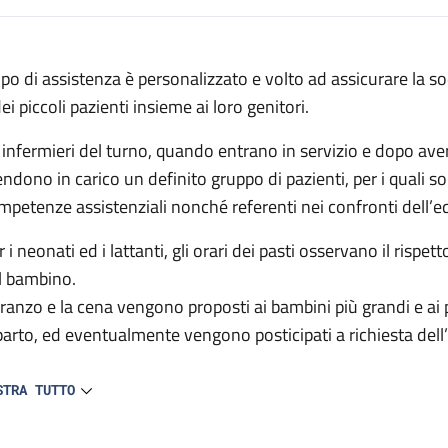
escrizione
 tipo di assistenza è personalizzato e volto ad assicurare la s
ei piccoli pazienti insieme ai loro genitori.
egenza
i infermieri del turno, quando entrano in servizio e dopo ave
endono in carico un definito gruppo di pazienti, per i quali s
mpetenze assistenziali nonché referenti nei confronti dell’e
 i neonati ed i lattanti, gli orari dei pasti osservano il rispet
l bambino.
 pranzo e la cena vengono proposti ai bambini più grandi e ai pa
parto, ed eventualmente vengono posticipati a richiesta dell’
infermiere si occupa personalmente della preparazione e distr
STRA TUTTO
beron e tettarelle personali vengono lavate e sterilizzate dal
 inoltre a disposizione un frigorifero e congelatore con sco