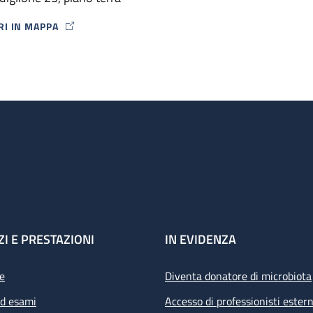
ori.
RI IN MAPPA
P ICON
ZI E PRESTAZIONI
IN EVIDENZA
e
Diventa donatore di microbiota
ed esami
Accesso di professionisti estern