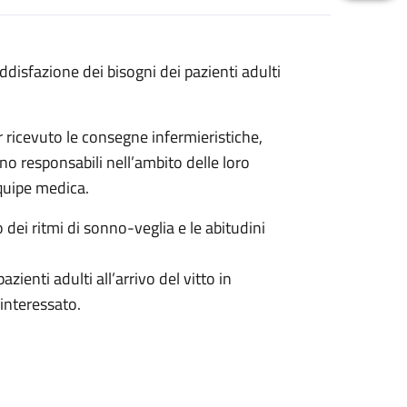
oddisfazione dei bisogni dei pazienti adulti
r ricevuto le consegne infermieristiche,
ono responsabili nell’ambito delle loro
quipe medica.
to dei ritmi di sonno-veglia e le abitudini
zienti adulti all’arrivo del vitto in
interessato.
ibuzione del cibo a lattanti e neonati.
 genitore con materiale fornito dal reparto.
mparti personalizzati per le mamme che