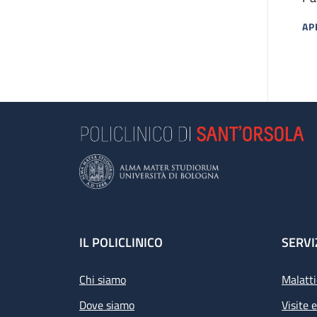
Cu
AP
MA
Footer
IL POLICLINICO
SERVI
Chi siamo
Malatti
Dove siamo
Visite 