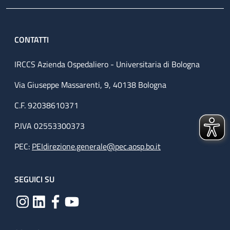
CONTATTI
IRCCS Azienda Ospedaliero - Universitaria di Bologna
Via Giuseppe Massarenti, 9, 40138 Bologna
C.F. 92038610371
P.IVA 02553300373
PEC:
PEIdirezione.generale@pec.aosp.bo.it
SEGUICI SU