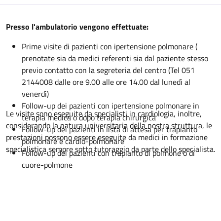
Descrizione
Presso l'ambulatorio vengono effettuate:
Prime visite di pazienti con ipertensione polmonare (
prenotate sia da medici referenti sia dal paziente stesso
previo contatto con la segreteria del centro (Tel 051
2144008 dalle ore 9.00 alle ore 14.00 dal lunedì al
venerdì)
Follow-up dei pazienti con ipertensione polmonare in
Le visite sono eseguite da specialisti in cardiologia, inoltre,
terapia medica o dopo terapia chirurgica
considerando la natura universitaria della nostra struttura, le
Follow-up dei pazienti in lista di attesa per trapianto
prestazioni possono essere eseguite da medici in formazione
polmonare e cardio-polmonare
specialistica sempre sotto tutoraggio da parte dello specialista.
Follow-up dei pazienti con trapianto di polmone o di
cuore-polmone