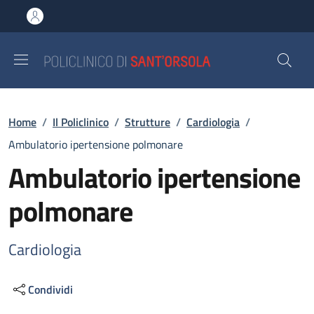
Salta al contenuto principale
Skip to footer content
Briciole di pane
Home
/
Il Policlinico
/
Strutture
/
Cardiologia
/
Ambulatorio ipertensione polmonare
Ambulatorio ipertensione
polmonare
Cardiologia
Condividi