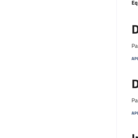
Eq
D
Pa
AP
MA
D
Pa
AP
MA