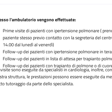
escrizione
esso l'ambulatorio vengono effettuate:
e polmonare
Prime visite di pazienti con ipertensione polmonare ( preno
olmonare
paziente stesso previo contatto con la segreteria del centr
one polmonare
14.00 dal lunedì al venerdì)
e polmonare
Follow-up dei pazienti con ipertensione polmonare in tera
one polmonare
Follow-up dei pazienti in lista di attesa per trapianto po
Follow-up dei pazienti con trapianto di polmone o di cu
one polmonare
 visite sono eseguite da specialisti in cardiologia, inoltre, c
ensione polmonare
stra struttura, le prestazioni possono essere eseguite da me
tto tutoraggio da parte dello specialista.