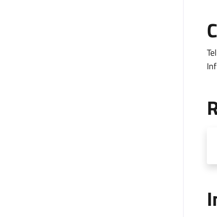
C
Te
In
R
I