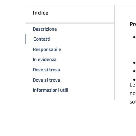
Indice
D
Pr
della pagina Ambulatorio ipertension
Descrizione
della pagina Ambulatorio ipertensione p
Contatti
della pagina Ambulatorio ipertensi
Responsabile
della pagina Ambulatorio ipertension
In evidenza
della pagina Ambulatorio ipertensi
Dove si trova
della pagina Ambulatorio ipertensi
Dove si trova
Le
della pagina Ambulatorio ipert
Informazioni utili
no
so