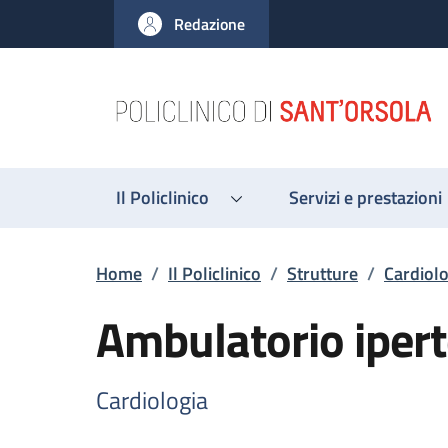
Salta al contenuto principale
Skip to footer content
Redazione
Il Policlinico
Servizi e prestazioni
Briciole di pane
Home
/
Il Policlinico
/
Strutture
/
Cardiolo
Ambulatorio iper
Cardiologia