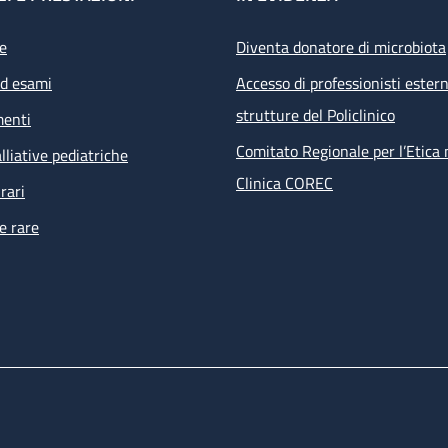
e
Diventa donatore di microbiota
ed esami
Accesso di professionisti estern
strutture del Policlinico
menti
Comitato Regionale per l’Etica 
lliative pediatriche
Clinica COREC
rari
e rare