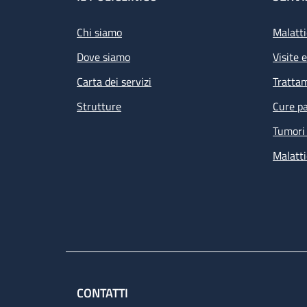
Footer
Chi siamo
Malatti
Dove siamo
Visite 
Carta dei servizi
Tratta
Strutture
Cure pa
Tumori 
Malatti
CONTATTI