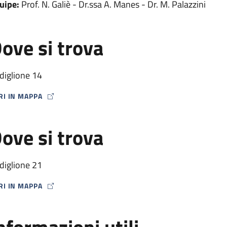
uipe:
Prof. N. Galiè - Dr.ssa A. Manes - Dr. M. Palazzini
ove si trova
diglione 14
RI IN MAPPA
P ICON
ove si trova
diglione 21
RI IN MAPPA
P ICON