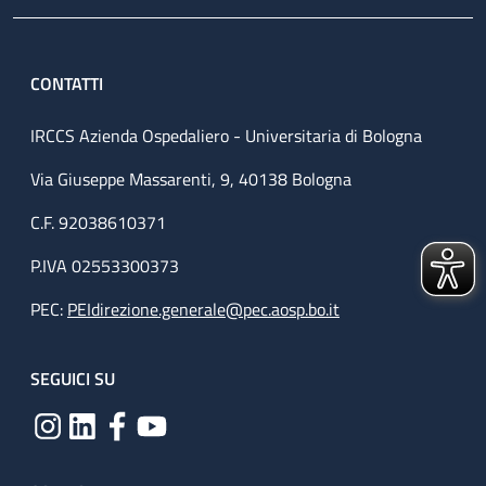
CONTATTI
IRCCS Azienda Ospedaliero - Universitaria di Bologna
Via Giuseppe Massarenti, 9, 40138 Bologna
C.F. 92038610371
P.IVA 02553300373
PEC:
PEIdirezione.generale@pec.aosp.bo.it
SEGUICI SU