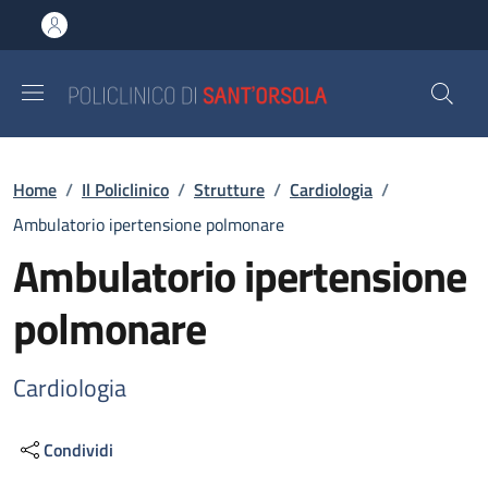
Salta al contenuto principale
Skip to footer content
Briciole di pane
Home
/
Il Policlinico
/
Strutture
/
Cardiologia
/
Ambulatorio ipertensione polmonare
Ambulatorio ipertensione
polmonare
Cardiologia
Condividi