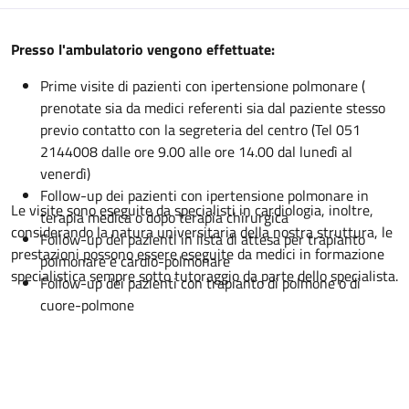
Descrizione
Presso l'ambulatorio vengono effettuate:
Prime visite di pazienti con ipertensione polmonare (
prenotate sia da medici referenti sia dal paziente stesso
previo contatto con la segreteria del centro (Tel 051
2144008 dalle ore 9.00 alle ore 14.00 dal lunedì al
venerdì)
Follow-up dei pazienti con ipertensione polmonare in
Le visite sono eseguite da specialisti in cardiologia, inoltre,
terapia medica o dopo terapia chirurgica
considerando la natura universitaria della nostra struttura, le
Follow-up dei pazienti in lista di attesa per trapianto
prestazioni possono essere eseguite da medici in formazione
polmonare e cardio-polmonare
specialistica sempre sotto tutoraggio da parte dello specialista.
Follow-up dei pazienti con trapianto di polmone o di
cuore-polmone