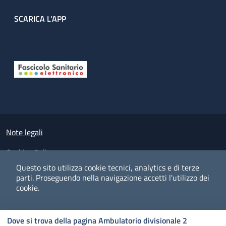
SCARICA L'APP
Useful links section
Small prints
Note legali
Cookies Policy
Questo sito utilizza cookie tecnici, analytics e di terze
Policy privacy e protezione del dato personale
parti.
Proseguendo nella navigazione accetti l'utilizzo dei
cookie.
Albo pretorio on-line
Dichiarazione di accessibilità
COOKIES
I CO
PREFERENZE
ACCETTO
Dove si trova della pagina Ambulatorio divisionale 2