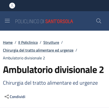
Salta al contenuto principale
Skip to footer content
Briciole di pane
Home
/
Il Policlinico
/
Strutture
/
Chirurgia del tratto alimentare ed urgenze
/
Ambulatorio divisionale 2
Ambulatorio divisionale 2
Chirurgia del tratto alimentare ed urgenze
Condividi