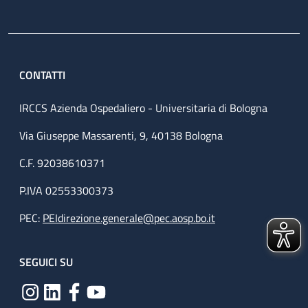
CONTATTI
IRCCS Azienda Ospedaliero - Universitaria di Bologna
Via Giuseppe Massarenti, 9, 40138 Bologna
C.F. 92038610371
P.IVA 02553300373
PEC:
PEIdirezione.generale@pec.aosp.bo.it
SEGUICI SU