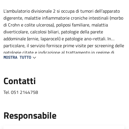
Descrizione
L'ambulatorio divisionale 2 si occupa di tumori dell’apparato
digerente, malattie infiammatorie croniche intestinali (morbo
di Crohn e colite ulcerosa), poliposi familiare, malattia
diverticolare, calcolosi biliari, patologie della parete
addominale (ernie, laparoceli) e patologie ano-rettali. In
particolare, il servizio fornisce prime visite per screening delle
patologie citate e indicazione al trattamento in regime di
MOSTRA TUTTO
ricovero, Day Surgery, amulatoriale ed inserimento nelle
rispettive liste d'attesa.
Contatti
Tel. 051 2144758
Responsabile