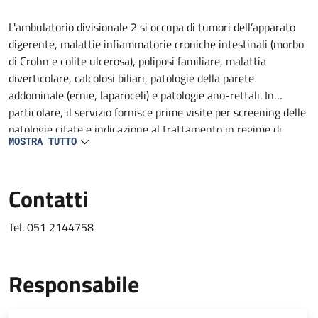
Descrizione
L'ambulatorio divisionale 2 si occupa di tumori dell’apparato
digerente, malattie infiammatorie croniche intestinali (morbo
di Crohn e colite ulcerosa), poliposi familiare, malattia
diverticolare, calcolosi biliari, patologie della parete
addominale (ernie, laparoceli) e patologie ano-rettali. In
particolare, il servizio fornisce prime visite per screening delle
patologie citate e indicazione al trattamento in regime di
MOSTRA TUTTO
ricovero, Day Surgery, amulatoriale ed inserimento nelle
rispettive liste d'attesa.
Contatti
Tel. 051 2144758
Responsabile