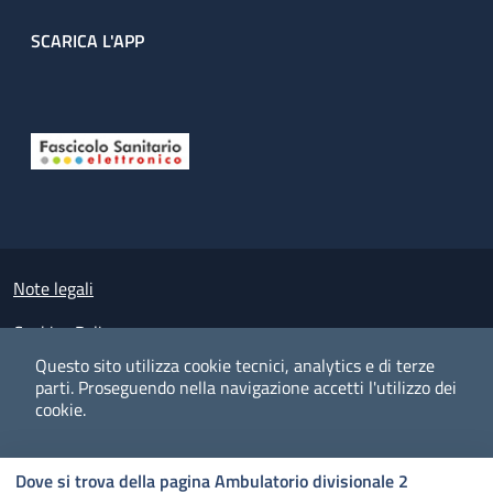
SCARICA L'APP
Useful links section
Small prints
Note legali
Cookies Policy
Questo sito utilizza cookie tecnici, analytics e di terze
Policy privacy e protezione del dato personale
parti.
Proseguendo nella navigazione accetti l'utilizzo dei
cookie.
Albo pretorio on-line
Dichiarazione di accessibilità
COOKIES
I CO
PREFERENZE
ACCETTO
Dove si trova della pagina Ambulatorio divisionale 2