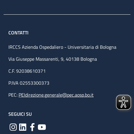
CONTATTI
IRCCS Azienda Ospedaliero - Universitaria di Bologna
Via Giuseppe Massarenti, 9, 40138 Bologna
C.F. 92038610371
P.IVA 02553300373
PEC:
PEIdirezione.generale@pec.aosp.bo.it
SEGUICI SU