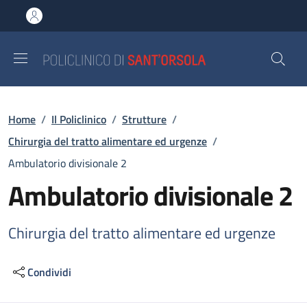
Salta al contenuto principale
Skip to footer content
Briciole di pane
Home
/
Il Policlinico
/
Strutture
/
Chirurgia del tratto alimentare ed urgenze
/
Ambulatorio divisionale 2
Ambulatorio divisionale 2
Chirurgia del tratto alimentare ed urgenze
Condividi