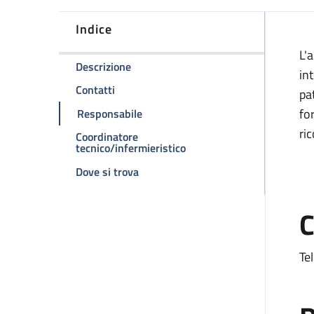
Indice
D
L'
della pagina Ambulatorio divisionale 
Descrizione
int
della pagina Ambulatorio divisionale 2
Contatti
pa
della pagina Ambulatorio divisional
fo
Responsabile
ri
Coordinatore
della pagina Ambulatorio d
tecnico/infermieristico
della pagina Ambulatorio divisionale
Dove si trova
C
Te