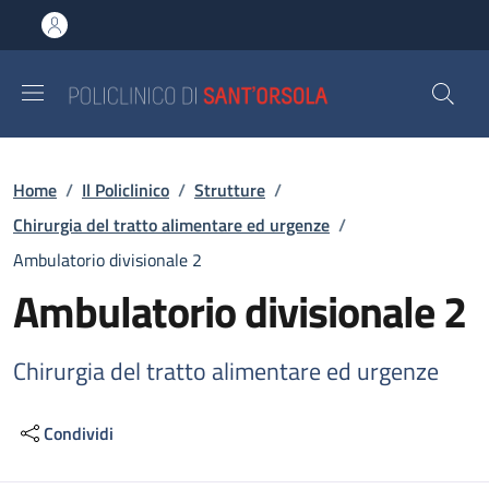
Salta al contenuto principale
Skip to footer content
Briciole di pane
Home
/
Il Policlinico
/
Strutture
/
Chirurgia del tratto alimentare ed urgenze
/
Ambulatorio divisionale 2
Ambulatorio divisionale 2
Chirurgia del tratto alimentare ed urgenze
Condividi