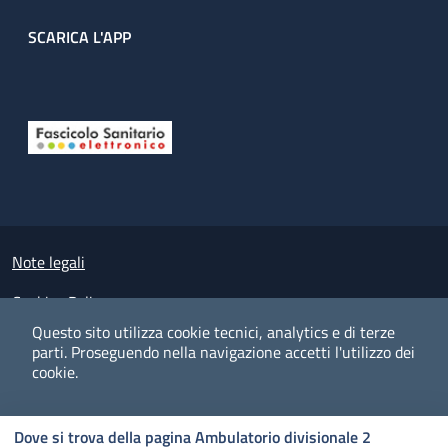
SCARICA L'APP
Useful links section
Small prints
Note legali
Cookies Policy
Questo sito utilizza cookie tecnici, analytics e di terze
Policy privacy e protezione del dato personale
parti.
Proseguendo nella navigazione accetti l'utilizzo dei
cookie.
Albo pretorio on-line
Dichiarazione di accessibilità
COOKIES
I CO
PREFERENZE
ACCETTO
Dove si trova della pagina Ambulatorio divisionale 2