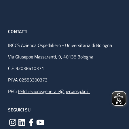
CONTATTI
IRCCS Azienda Ospedaliero - Universitaria di Bologna
Via Giuseppe Massarenti, 9, 40138 Bologna
C.F. 92038610371
P.IVA 02553300373
PEC:
PEIdirezione.generale@pec.aosp.bo.it
SEGUICI SU