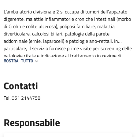
Descrizione
L'ambulatorio divisionale 2 si occupa di tumori dell’apparato
digerente, malattie infiammatorie croniche intestinali (morbo
di Crohn e colite ulcerosa), poliposi familiare, malattia
diverticolare, calcolosi biliari, patologie della parete
addominale (ernie, laparoceli) e patologie ano-rettali. In
particolare, il servizio fornisce prime visite per screening delle
patologie citate e indicazione al trattamento in regime di
MOSTRA TUTTO
ricovero, Day Surgery, amulatoriale ed inserimento nelle
rispettive liste d'attesa.
Contatti
Tel. 051 2144758
Responsabile