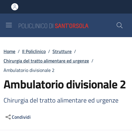
Salta al contenuto principale
Skip to footer content
Briciole di pane
Home
/
Il Policlinico
/
Strutture
/
Chirurgia del tratto alimentare ed urgenze
/
Ambulatorio divisionale 2
Ambulatorio divisionale 2
Chirurgia del tratto alimentare ed urgenze
Condividi