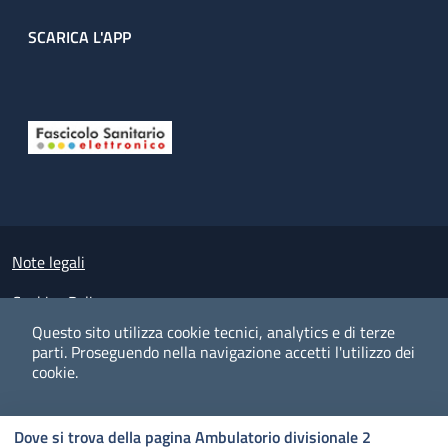
SCARICA L'APP
Useful links section
Small prints
Note legali
Cookies Policy
Questo sito utilizza cookie tecnici, analytics e di terze
Policy privacy e protezione del dato personale
parti.
Proseguendo nella navigazione accetti l'utilizzo dei
cookie.
Albo pretorio on-line
Dichiarazione di accessibilità
COOKIES
I CO
PREFERENZE
ACCETTO
Dove si trova della pagina Ambulatorio divisionale 2