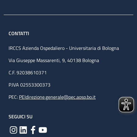
CONTATTI
IRCCS Azienda Ospedaliero - Universitaria di Bologna
Via Giuseppe Massarenti, 9, 40138 Bologna
C.F. 92038610371
P.IVA 02553300373
PEC:
PEIdirezione.generale@pec.aosp.bo.it
SEGUICI SU