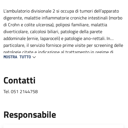
Descrizione
L'ambulatorio divisionale 2 si occupa di tumori dell’apparato
digerente, malattie infiammatorie croniche intestinali (morbo
di Crohn e colite ulcerosa), poliposi familiare, malattia
diverticolare, calcolosi biliari, patologie della parete
addominale (ernie, laparoceli) e patologie ano-rettali. In
particolare, il servizio fornisce prime visite per screening delle
patologie citate e indicazione al trattamento in regime di
MOSTRA TUTTO
ricovero, Day Surgery, amulatoriale ed inserimento nelle
rispettive liste d'attesa.
Contatti
Tel. 051 2144758
Responsabile