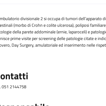
escrizione
ambulatorio divisionale 2 si occupa di tumori dell’apparato 
2
estinali (morbo di Crohn e colite ulcerosa), poliposi familiare, 
tologie della parete addominale (ernie, laparoceli) e patologie 
e 2
rnisce prime visite per screening delle patologie citate e ind
covero, Day Surgery, amulatoriale ed inserimento nelle rispett
ivisionale 2
 2
ontatti
l. 051 2144758