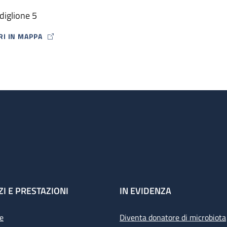
diglione 5
RI IN MAPPA
P ICON
ZI E PRESTAZIONI
IN EVIDENZA
e
Diventa donatore di microbiota