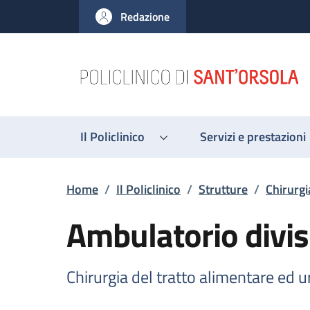
Salta al contenuto principale
Skip to footer content
Redazione
Il Policlinico
Servizi e prestazioni
Briciole di pane
Home
/
Il Policlinico
/
Strutture
/
Chirurgi
Ambulatorio divis
Chirurgia del tratto alimentare ed 