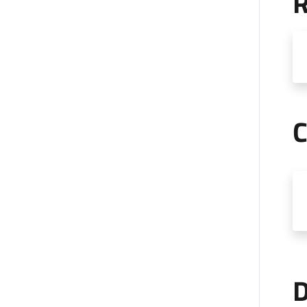
R
C
D