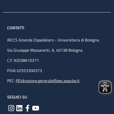
CONTATTI
IRCCS Azienda Ospedaliero - Universitaria di Bologna
Via Giuseppe Massarenti, 9, 40138 Bologna
C.F. 92038610371
P.IVA 02553300373
PEC:
PEIdirezione.generale@pec.aosp.bo.it
SEGUICI SU