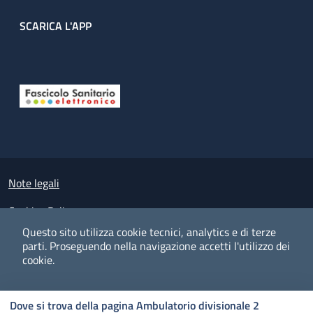
SCARICA L'APP
Useful links section
Small prints
Note legali
Cookies Policy
Questo sito utilizza cookie tecnici, analytics e di terze
Policy privacy e protezione del dato personale
parti.
Proseguendo nella navigazione accetti l'utilizzo dei
cookie.
Albo pretorio on-line
Dichiarazione di accessibilità
COOKIES
I CO
PREFERENZE
ACCETTO
Dove si trova della pagina Ambulatorio divisionale 2