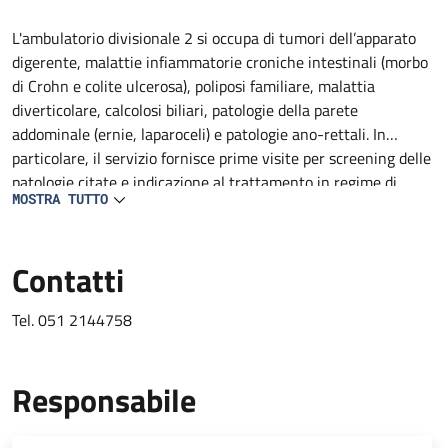
Descrizione
L'ambulatorio divisionale 2 si occupa di tumori dell’apparato
digerente, malattie infiammatorie croniche intestinali (morbo
di Crohn e colite ulcerosa), poliposi familiare, malattia
diverticolare, calcolosi biliari, patologie della parete
addominale (ernie, laparoceli) e patologie ano-rettali. In
particolare, il servizio fornisce prime visite per screening delle
patologie citate e indicazione al trattamento in regime di
MOSTRA TUTTO
ricovero, Day Surgery, amulatoriale ed inserimento nelle
rispettive liste d'attesa.
Contatti
Tel. 051 2144758
Responsabile