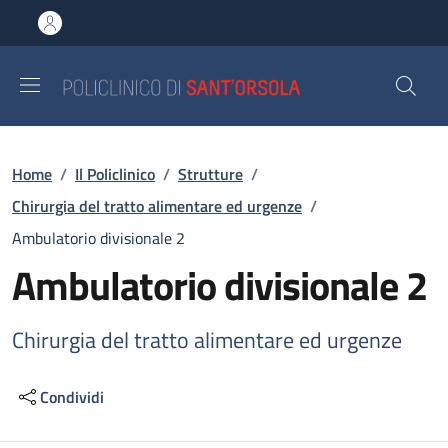
Salta al contenuto principale
Skip to footer content
Briciole di pane
Home
/
Il Policlinico
/
Strutture
/
Chirurgia del tratto alimentare ed urgenze
/
Ambulatorio divisionale 2
Ambulatorio divisionale 2
Chirurgia del tratto alimentare ed urgenze
Condividi