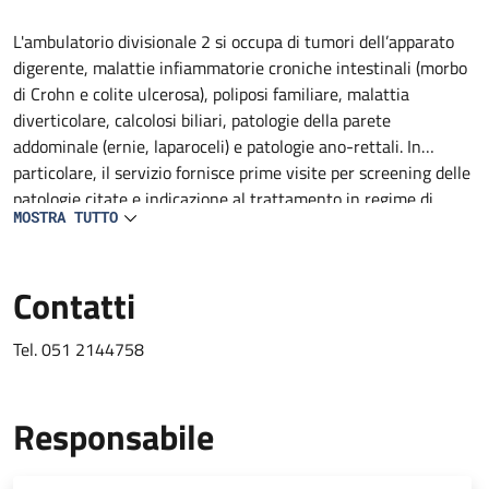
Descrizione
L'ambulatorio divisionale 2 si occupa di tumori dell’apparato
digerente, malattie infiammatorie croniche intestinali (morbo
di Crohn e colite ulcerosa), poliposi familiare, malattia
diverticolare, calcolosi biliari, patologie della parete
addominale (ernie, laparoceli) e patologie ano-rettali. In
particolare, il servizio fornisce prime visite per screening delle
patologie citate e indicazione al trattamento in regime di
MOSTRA TUTTO
ricovero, Day Surgery, amulatoriale ed inserimento nelle
rispettive liste d'attesa.
Contatti
Tel. 051 2144758
Responsabile