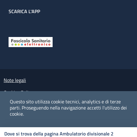
SCARICA L'APP
Useful links section
Small prints
Note legali
Cookies Policy
Questo sito utilizza cookie tecnici, analytics e di terze
Policy privacy e protezione del dato personale
parti.
Proseguendo nella navigazione accetti l'utilizzo dei
cookie.
Albo pretorio on-line
Dichiarazione di accessibilità
COOKIES
I CO
PREFERENZE
ACCETTO
Dove si trova della pagina Ambulatorio divisionale 2