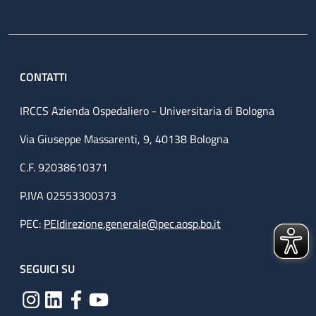
CONTATTI
IRCCS Azienda Ospedaliero - Universitaria di Bologna
Via Giuseppe Massarenti, 9, 40138 Bologna
C.F. 92038610371
P.IVA 02553300373
PEC:
PEIdirezione.generale@pec.aosp.bo.it
SEGUICI SU