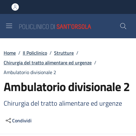
Salta al contenuto principale
Skip to footer content
Briciole di pane
Home
/
Il Policlinico
/
Strutture
/
Chirurgia del tratto alimentare ed urgenze
/
Ambulatorio divisionale 2
Ambulatorio divisionale 2
Chirurgia del tratto alimentare ed urgenze
Condividi