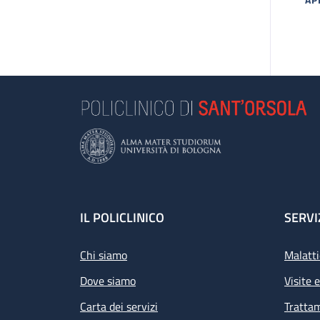
MA
Footer
IL POLICLINICO
SERVI
Chi siamo
Malatti
Dove siamo
Visite 
Carta dei servizi
Tratta