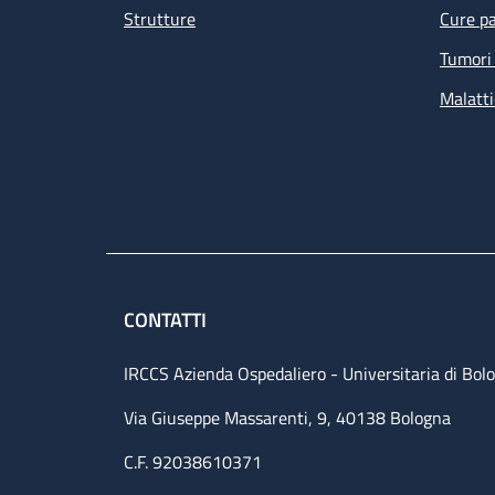
Strutture
Cure pa
Tumori 
Malatti
CONTATTI
IRCCS Azienda Ospedaliero - Universitaria di Bol
Via Giuseppe Massarenti, 9, 40138 Bologna
C.F. 92038610371