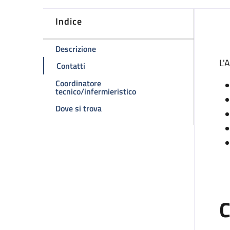
Indice
D
della pagina Ambulatorio Divisionale
Descrizione
L'
della pagina Ambulatorio Divisionale
Contatti
Coordinatore
della pagina Ambulatorio D
tecnico/infermieristico
della pagina Ambulatorio Divisionale
Dove si trova
C