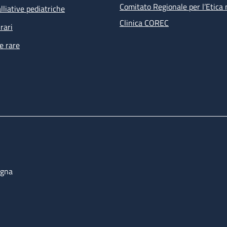
Comitato Regionale per l’Etica 
lliative pediatriche
Clinica COREC
rari
e rare
ogna