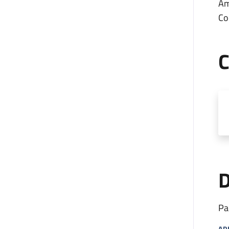
Am
Co
C
D
Pa
AP