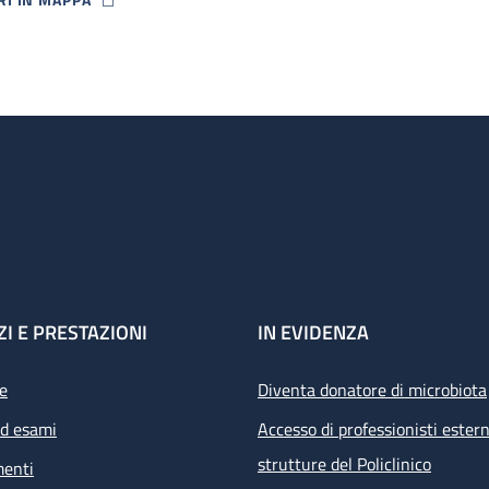
P ICON
ZI E PRESTAZIONI
IN EVIDENZA
e
Diventa donatore di microbiota
ed esami
Accesso di professionisti estern
strutture del Policlinico
menti