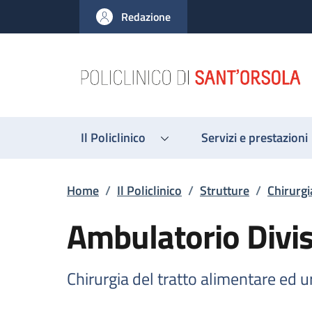
Salta al contenuto principale
Skip to footer content
Redazione
Il Policlinico
Servizi e prestazioni
Briciole di pane
Home
/
Il Policlinico
/
Strutture
/
Chirurgi
Ambulatorio Divis
Chirurgia del tratto alimentare ed 