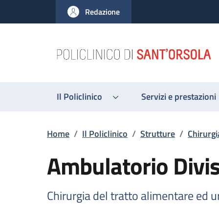
Salta al contenuto principale
Skip to footer content
Redazione
Il Policlinico
Servizi e prestazioni
Briciole di pane
Home
/
Il Policlinico
/
Strutture
/
Chirurgi
Ambulatorio Divis
Chirurgia del tratto alimentare ed 