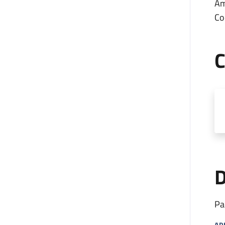
Am
Co
C
D
Pa
AP