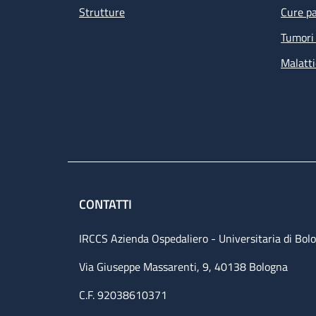
Strutture
Cure pa
Tumori 
Malatti
CONTATTI
IRCCS Azienda Ospedaliero - Universitaria di Bol
Via Giuseppe Massarenti, 9, 40138 Bologna
C.F. 92038610371