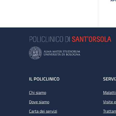
MA
Footer
IL POLICLINICO
SERVI
Chi siamo
Malatti
Dove siamo
Visite 
Carta dei servizi
Tratta