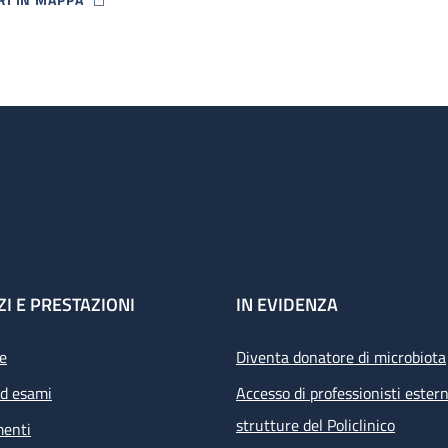
P ICON
ZI E PRESTAZIONI
IN EVIDENZA
e
Diventa donatore di microbiota
ed esami
Accesso di professionisti estern
strutture del Policlinico
menti