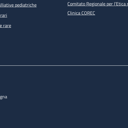
Comitato Regionale per l’Etica 
lliative pediatriche
Clinica COREC
rari
e rare
ogna