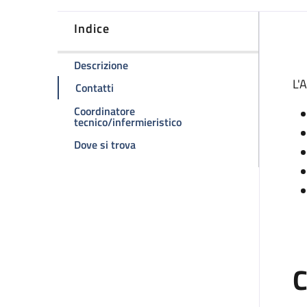
Indice
D
della pagina Ambulatorio Divisionale
Descrizione
L'
della pagina Ambulatorio Divisionale
Contatti
Coordinatore
della pagina Ambulatorio D
tecnico/infermieristico
della pagina Ambulatorio Divisionale
Dove si trova
C