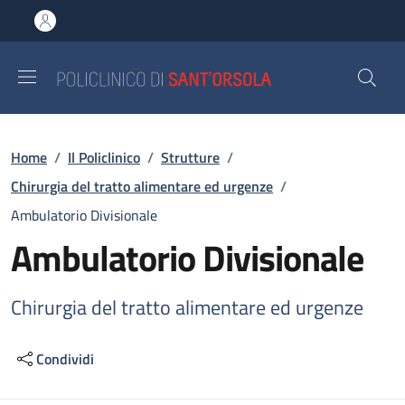
Salta al contenuto principale
Skip to footer content
Briciole di pane
Home
/
Il Policlinico
/
Strutture
/
Chirurgia del tratto alimentare ed urgenze
/
Ambulatorio Divisionale
Ambulatorio Divisionale
Chirurgia del tratto alimentare ed urgenze
Condividi