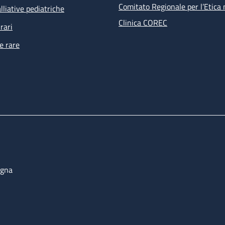
Comitato Regionale per l’Etica 
lliative pediatriche
Clinica COREC
rari
e rare
ogna