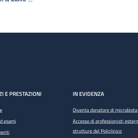
P ICON
ZI E PRESTAZIONI
IN EVIDENZA
e
Diventa donatore di microbiota
ed esami
Accesso di professionisti estern
strutture del Policlinico
menti