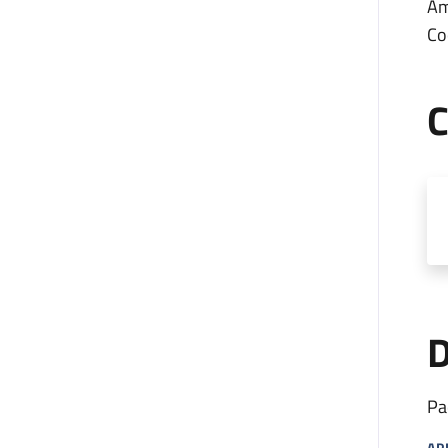
Am
Co
C
D
Pa
AP