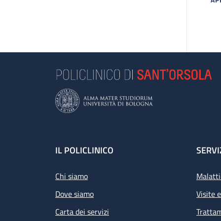
MA
Footer
IL POLICLINICO
SERVI
Chi siamo
Malatti
Dove siamo
Visite 
Carta dei servizi
Tratta