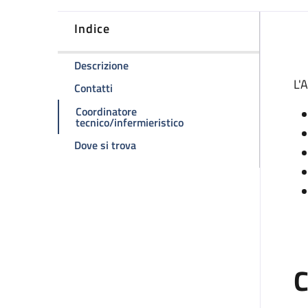
Indice
D
della pagina Ambulatorio Divisionale
Descrizione
L'
della pagina Ambulatorio Divisionale
Contatti
Coordinatore
della pagina Ambulatorio D
tecnico/infermieristico
della pagina Ambulatorio Divisionale
Dove si trova
C