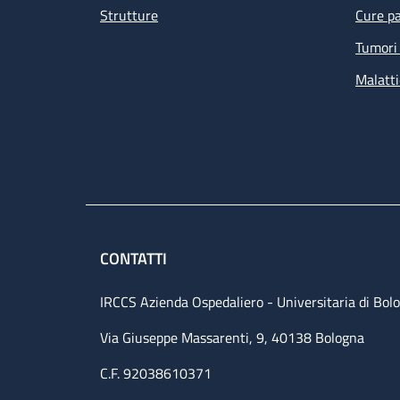
Strutture
Cure pa
Tumori 
Malatti
CONTATTI
IRCCS Azienda Ospedaliero - Universitaria di Bol
Via Giuseppe Massarenti, 9, 40138 Bologna
C.F. 92038610371