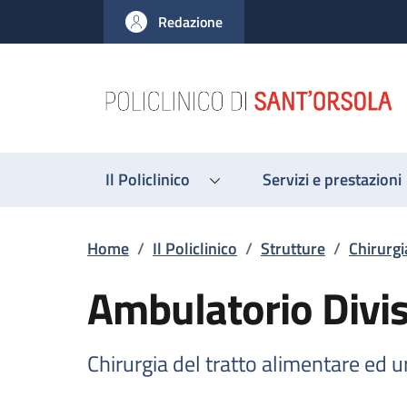
Salta al contenuto principale
Skip to footer content
Redazione
Il Policlinico
Servizi e prestazioni
Briciole di pane
Home
/
Il Policlinico
/
Strutture
/
Chirurgi
Ambulatorio Divis
Chirurgia del tratto alimentare ed 