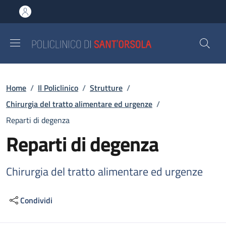
Salta al contenuto principale
Skip to footer content
Briciole di pane
Home
/
Il Policlinico
/
Strutture
/
Chirurgia del tratto alimentare ed urgenze
/
Reparti di degenza
Reparti di degenza
Chirurgia del tratto alimentare ed urgenze
Condividi