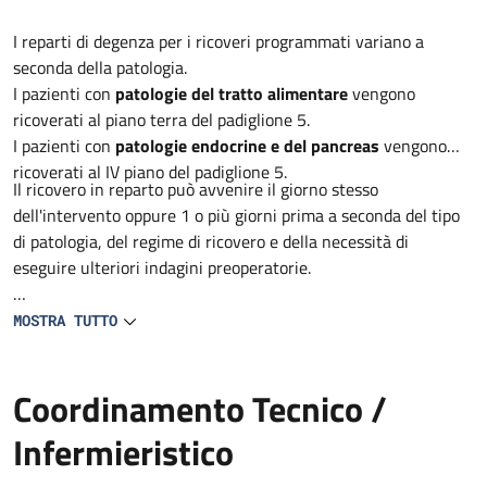
Descrizione
I reparti di degenza per i ricoveri programmati variano a
seconda della patologia.
I pazienti con
patologie del tratto alimentare
vengono
ricoverati al piano terra del padiglione 5.
I pazienti con
patologie endocrine e del pancreas
vengono
ricoverati al IV piano del padiglione 5.
Il ricovero in reparto può avvenire il giorno stesso
dell'intervento oppure 1 o più giorni prima a seconda del tipo
di patologia, del regime di ricovero e della necessità di
eseguire ulteriori indagini preoperatorie.
L'immediato periodo postoperatorio è solitamente svolto nel
MOSTRA TUTTO
reparto di degenza ma in alcuni casi può rendersi necessario il
trasferimento in Terapia Intensiva Postoperatoria
Coordinamento Tecnico /
Infermieristico