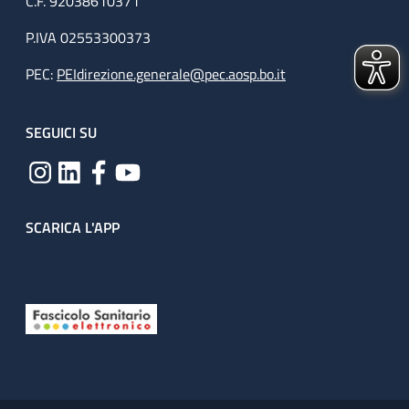
C.F. 92038610371
P.IVA 02553300373
PEC:
PEIdirezione.generale@pec.aosp.bo.it
SEGUICI SU
SCARICA L'APP