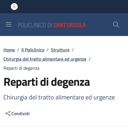
Salta al contenuto principale
Skip to footer content
Briciole di pane
Home
/
Il Policlinico
/
Strutture
/
Chirurgia del tratto alimentare ed urgenze
/
Reparti di degenza
Reparti di degenza
Chirurgia del tratto alimentare ed urgenze
Condividi