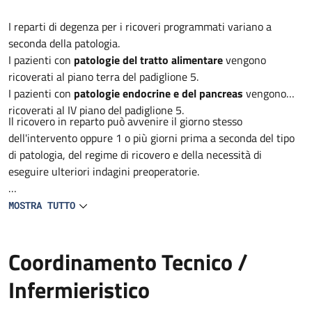
Descrizione
I reparti di degenza per i ricoveri programmati variano a
seconda della patologia.
I pazienti con
patologie del tratto alimentare
vengono
ricoverati al piano terra del padiglione 5.
I pazienti con
patologie endocrine e del pancreas
vengono
ricoverati al IV piano del padiglione 5.
Il ricovero in reparto può avvenire il giorno stesso
dell'intervento oppure 1 o più giorni prima a seconda del tipo
di patologia, del regime di ricovero e della necessità di
eseguire ulteriori indagini preoperatorie.
L'immediato periodo postoperatorio è solitamente svolto nel
MOSTRA TUTTO
reparto di degenza ma in alcuni casi può rendersi necessario il
trasferimento in Terapia Intensiva Postoperatoria
Coordinamento Tecnico /
Infermieristico