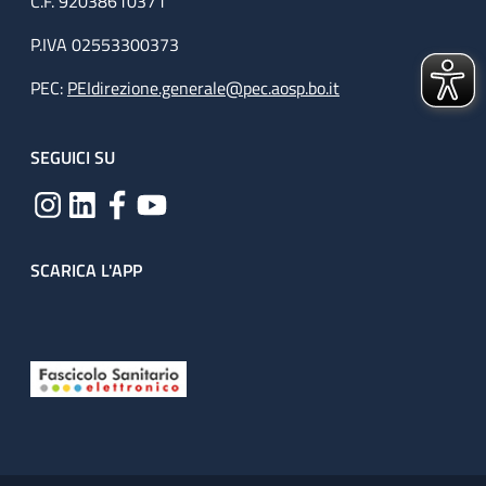
C.F. 92038610371
P.IVA 02553300373
PEC:
PEIdirezione.generale@pec.aosp.bo.it
SEGUICI SU
SCARICA L'APP