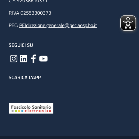
C.F. 92038610371
P.IVA 02553300373
PEC:
PEIdirezione.generale@pec.aosp.bo.it
SEGUICI SU
SCARICA L'APP