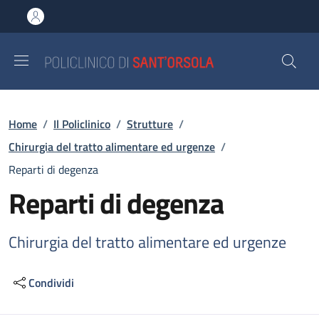
Salta al contenuto principale
Skip to footer content
Briciole di pane
Home
/
Il Policlinico
/
Strutture
/
Chirurgia del tratto alimentare ed urgenze
/
Reparti di degenza
Reparti di degenza
Chirurgia del tratto alimentare ed urgenze
Condividi