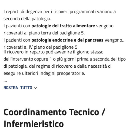
Descrizione
I reparti di degenza per i ricoveri programmati variano a
seconda della patologia.
I pazienti con
patologie del tratto alimentare
vengono
ricoverati al piano terra del padiglione 5.
I pazienti con
patologie endocrine e del pancreas
vengono
ricoverati al IV piano del padiglione 5.
Il ricovero in reparto può avvenire il giorno stesso
dell'intervento oppure 1 o più giorni prima a seconda del tipo
di patologia, del regime di ricovero e della necessità di
eseguire ulteriori indagini preoperatorie.
L'immediato periodo postoperatorio è solitamente svolto nel
MOSTRA TUTTO
reparto di degenza ma in alcuni casi può rendersi necessario il
trasferimento in Terapia Intensiva Postoperatoria
Coordinamento Tecnico /
Infermieristico