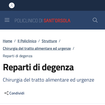
Salta al contenuto principale
Skip to footer content
Briciole di pane
Home
/
Il Policlinico
/
Strutture
/
Chirurgia del tratto alimentare ed urgenze
/
Reparti di degenza
Reparti di degenza
Chirurgia del tratto alimentare ed urgenze
Condividi