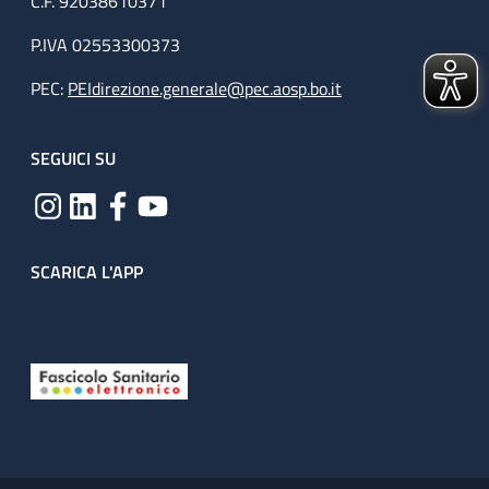
C.F. 92038610371
P.IVA 02553300373
PEC:
PEIdirezione.generale@pec.aosp.bo.it
SEGUICI SU
SCARICA L'APP