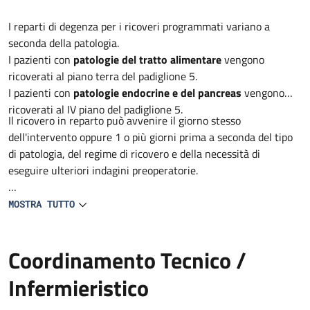
Descrizione
I reparti di degenza per i ricoveri programmati variano a
seconda della patologia.
I pazienti con
patologie del tratto alimentare
vengono
ricoverati al piano terra del padiglione 5.
I pazienti con
patologie endocrine e del pancreas
vengono
ricoverati al IV piano del padiglione 5.
Il ricovero in reparto può avvenire il giorno stesso
dell'intervento oppure 1 o più giorni prima a seconda del tipo
di patologia, del regime di ricovero e della necessità di
eseguire ulteriori indagini preoperatorie.
L'immediato periodo postoperatorio è solitamente svolto nel
MOSTRA TUTTO
reparto di degenza ma in alcuni casi può rendersi necessario il
trasferimento in Terapia Intensiva Postoperatoria
Coordinamento Tecnico /
Infermieristico